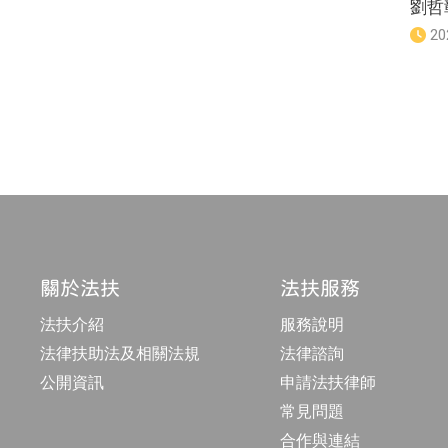
劉哲
發
20
佈
日
期
頁
：
碼
關於法扶
法扶服務
法扶介紹
服務說明
法律扶助法及相關法規
法律諮詢
公開資訊
申請法扶律師
常見問題
合作與連結