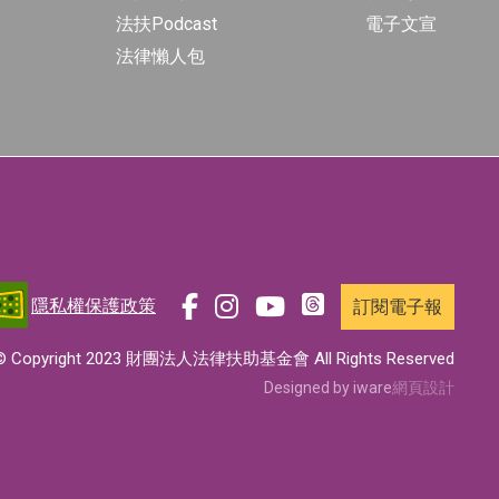
法扶Podcast
電子文宣
法律懶人包
隱私權保護政策
訂閱電子報
前
前
前
前
往
往
往
往
© Copyright 2023 財團法人法律扶助基金會 All Rights Reserved
t
f
i
y
Designed by iware
網頁設計
h
a
n
o
r
c
s
u
e
e
t
t
a
b
a
u