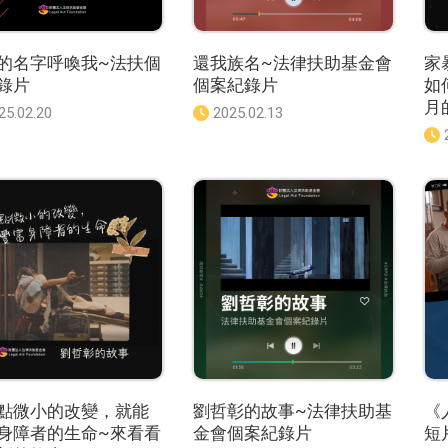
的名字呼喚我~法扶個
還我族名~法律扶助基金會
家
錄片
個案紀錄片
如
月
25.02.20
發
2025.02.13
佈
日
期
：
點微小的改變，就能
劉哲彰的故事~法律扶助基
《
身障者的生命~來看看
金會個案紀錄片
短