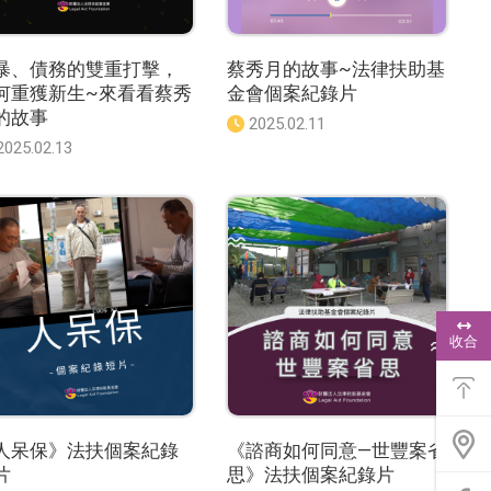
暴、債務的雙重打擊，
蔡秀月的故事~法律扶助基
何重獲新生~來看看蔡秀
金會個案紀錄片
的故事
發
2025.02.11
佈
發
2025.02.13
日
佈
期
日
：
期
：
浮
動
收合
功
能
選
單
人呆保》法扶個案紀錄
《諮商如何同意—世豐案省
片
思》法扶個案紀錄片