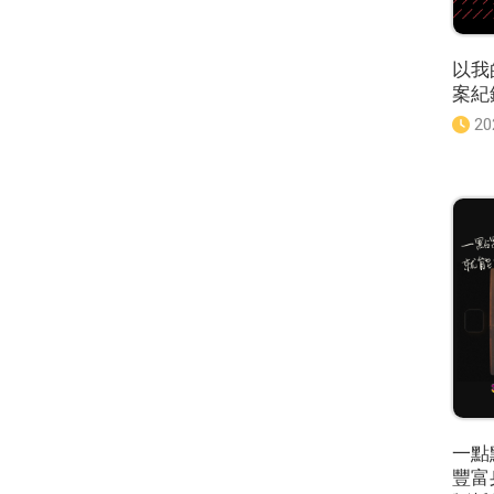
以我
案紀
發
20
佈
日
期
：
一點
豐富