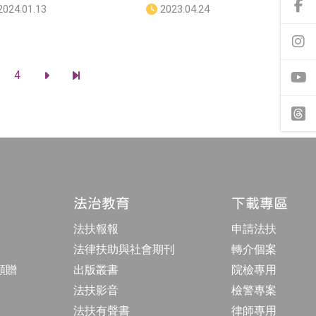
發
2024.01.13
發
2023.04.24
前
佈
佈
往
f
日
日
a
前
期
期
c
往
：
：
e
i
4
b
前
前
n
o
往
往
s
o
下
最
t
y
k
一
後
a
o
專
頁
一
g
u
頁
頁
r
t
t
a
u
h
m
b
r
專
e
e
頁
a
d
法治教育
下載專區
s
法扶報報
申請法扶
法律扶助與社會期刊
轉介個案
額贈
出版叢書
院檢專用
法扶影音
檢警專案
法扶有聲書
律師專用