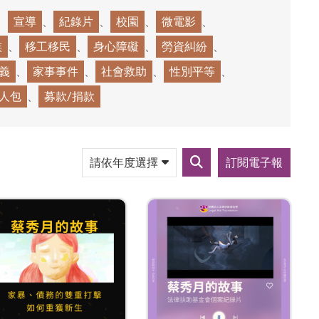
宣導
紀錄片
校園
微電影
族
移工移民
身心障礙
勞資糾紛
義
家事事件
社會救助
性別平等
人包
募款/捐款
請
訂閱電子報
依
送
年
出
度
篩
選
選
擇