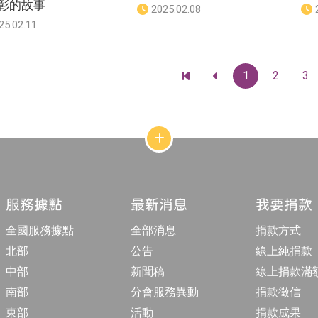
彰的故事
發
2025.02.08
佈
25.02.11
日
期
：
1
2
3
前
前
往
往
最
上
前
一
一
頁
頁
網
站
結
構
收
合
服務據點
最新消息
我要捐款
按
鈕
全國服務據點
全部消息
捐款方式
北部
公告
線上純捐款
中部
新聞稿
線上捐款滿
南部
分會服務異動
捐款徵信
東部
活動
捐款成果