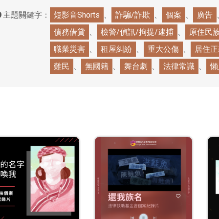
主題關鍵字：
短影音Shorts
詐騙/詐欺
個案
廣告
債務借貸
檢警/偵訊/拘提/逮捕
原住民
職業災害
租屋糾紛
重大公傷
居住正
難民
無國籍
舞台劇
法律常識
懶