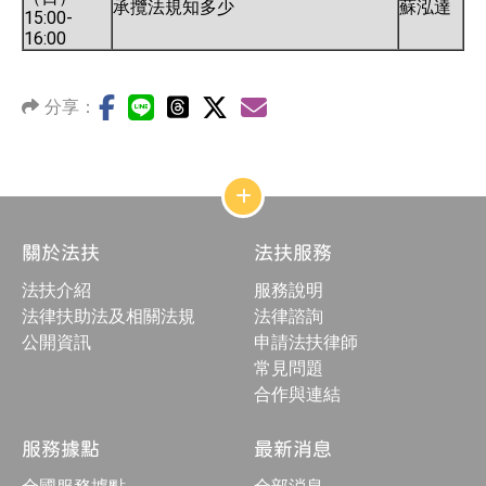
承攬法規知多少
蘇泓達
15:00-
16:00
分享：
網
站
結
關於法扶
法扶服務
構
收
法扶介紹
服務說明
合
按
法律扶助法及相關法規
法律諮詢
鈕
公開資訊
申請法扶律師
常見問題
合作與連結
服務據點
最新消息