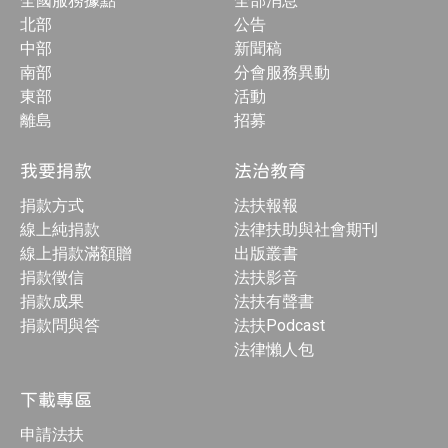
全國服務據點
全部消息
北部
公告
中部
新聞稿
南部
分會服務異動
東部
活動
離島
招募
我要捐款
法治教育
捐款方式
法扶報報
線上純捐款
法律扶助與社會期刊
線上捐款滿額贈
出版叢書
捐款徵信
法扶影音
捐款成果
法扶有聲書
捐款問與答
法扶Podcast
法律懶人包
下載專區
申請法扶