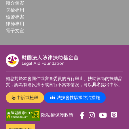
轉介個案
院檢專用
檢警專案
律師專用
電子文宣
財團法人法律扶助基金會
Legal Aid Foundation
如您對於本會同仁或審查委員的言行舉止、扶助律師的扶助品
質，認為有違反法令或言行不當等情況，可以
具名
提出申訴。
申訴或檢舉
法扶會性騷擾防治措施
隱私權保護政策
前
前
前
前