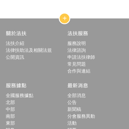
日
期
：
網
站
結
關於法扶
法扶服務
構
收
法扶介紹
服務說明
合
按
法律扶助法及相關法規
法律諮詢
鈕
公開資訊
申請法扶律師
常見問題
合作與連結
服務據點
最新消息
全國服務據點
全部消息
北部
公告
中部
新聞稿
南部
分會服務異動
東部
活動