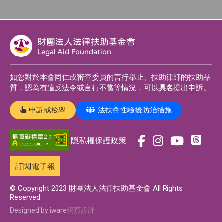
財團法人法律扶助基金會
Legal Aid Foundation
如您對於本會同仁或審查委員的言行舉止、扶助律師的扶助品
質，認為有違反法令或言行不當等情況，可以
具名
提出申訴。
申訴或檢舉
法扶會性騷擾防治措施
隱私權保護政策
前
前
前
前
往
往
往
往
訂閱電子報
t
f
i
y
h
a
n
o
© Copyright 2023 財團法人法律扶助基金會 All Rights
Reserved
r
c
s
u
e
e
t
t
Designed by iware
網頁設計