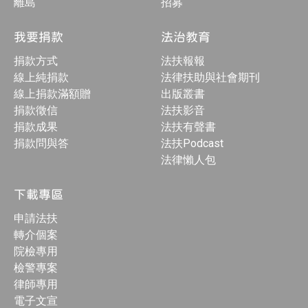
離島
招募
我要捐款
法治教育
捐款方式
法扶報報
線上純捐款
法律扶助與社會期刊
線上捐款滿額贈
出版叢書
捐款徵信
法扶影音
捐款成果
法扶有聲書
捐款問與答
法扶Podcast
法律懶人包
下載專區
申請法扶
轉介個案
院檢專用
檢警專案
律師專用
電子文宣