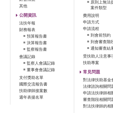
原則上無法
其他
案件類型
公開資訊
費用說明
申請方式
法扶年報
申請流程
財務報表
到會前預約
預算報告書
到會審查階
決算報告書
通知審查結
監察報告書
受扶助人注意事
會議記錄
扶助專案
監察人會議記錄
董事會會議記錄
常見問題
支付獎助名單
對法律扶助基金
國際交流報告書
法律諮詢相關問
扶助律師接案數
申請法扶律師相
週年表揚名單
審查階段相關問
對法扶律師的相