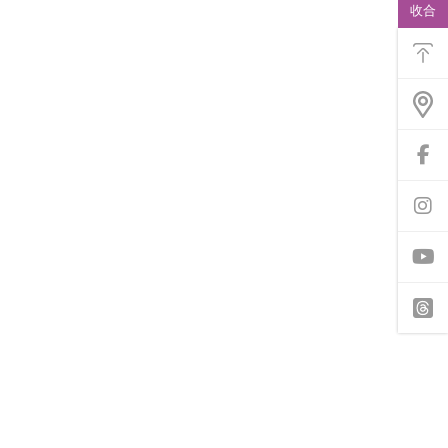
動
收合
功
能
選
單
前
往
f
a
前
c
往
e
i
b
n
o
s
o
t
y
k
a
o
專
g
u
頁
r
t
t
a
u
h
m
b
r
專
e
e
頁
a
d
s