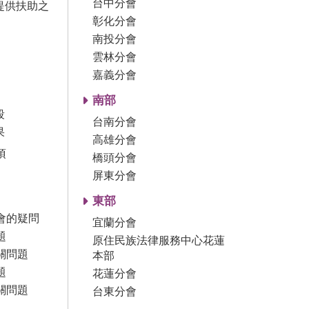
台中分會
提供扶助之
彰化分會
南投分會
雲林分會
嘉義分會
南部
段
台南分會
果
高雄分會
項
橋頭分會
屏東分會
東部
會的疑問
宜蘭分會
題
原住民族法律服務中心花蓮
關問題
本部
題
花蓮分會
關問題
台東分會