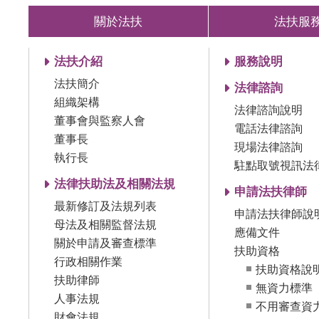
關於法扶
法扶服
法扶介紹
服務說明
法扶簡介
法律諮詢
組織架構
法律諮詢說明
董事會與監察人會
電話法律諮詢
董事長
現場法律諮詢
執行長
駐點取號視訊法
法律扶助法及相關法規
申請法扶律師
最新修訂及法規列表
申請法扶律師說
母法及相關監督法規
應備文件
關於申請及審查標準
扶助資格
行政相關作業
扶助資格說
扶助律師
無資力標準
人事法規
不用審查資
財會法規