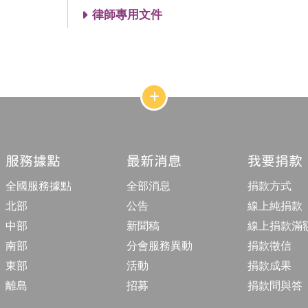
律師專用文件
網
站
結
構
收
合
服務據點
最新消息
我要捐款
按
鈕
全國服務據點
全部消息
捐款方式
北部
公告
線上純捐款
中部
新聞稿
線上捐款滿
南部
分會服務異動
捐款徵信
東部
活動
捐款成果
離島
招募
捐款問與答