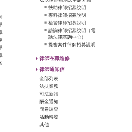
扶助律師招募說明
專科律師招募說明
師
檢警律師招募說明
單
諮詢律師招募說明（電
單
話法律諮詢中心）
單
提審案件律師招募說明
單
單
律師在職進修
案
律師通知信
全部列表
法扶業務
司法新訊
酬金通知
問卷調查
活動轉發
其他