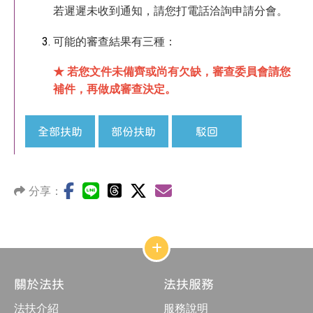
若遲遲未收到通知，請您打電話洽詢申請分會。
可能的審查結果有三種：
★ 若您文件未備齊或尚有欠缺，審查委員會請您
補件，再做成審查決定。
全部扶助
部份扶助
駁回
分享：
網
站
結
關於法扶
法扶服務
構
收
法扶介紹
服務說明
合