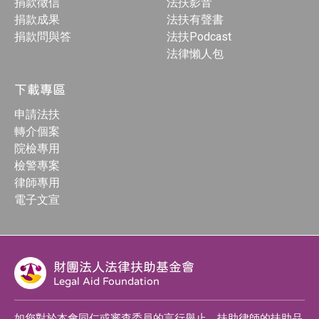
捐款徵信
法扶影音
捐款成果
法扶有聲書
捐款問與答
法扶Podcast
法律懶人包
下載專區
申請法扶
轉介個案
院檢專用
檢警專案
律師專用
電子文宣
財團法人法律扶助基金會
Legal Aid Foundation
如您對於本會同仁或審查委員的言行舉止、扶助律師的扶助品