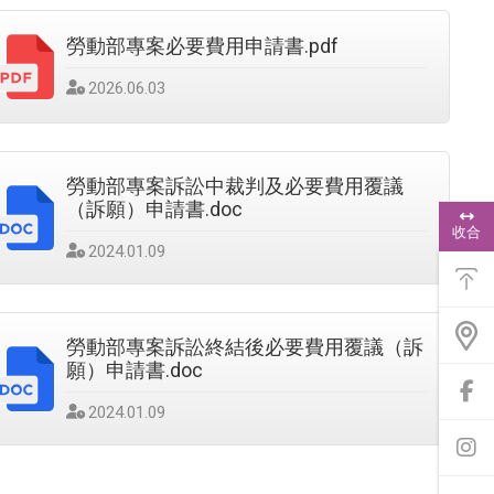
勞動部專案必要費用申請書.pdf
發
2026.06.03
佈
日
期
：
勞動部專案訴訟中裁判及必要費用覆議
（訴願）申請書.doc
浮
動
收合
功
發
2024.01.09
能
佈
選
日
單
期
：
勞動部專案訴訟終結後必要費用覆議（訴
願）申請書.doc
前
發
2024.01.09
往
佈
f
日
a
前
c
期
往
e
i
：