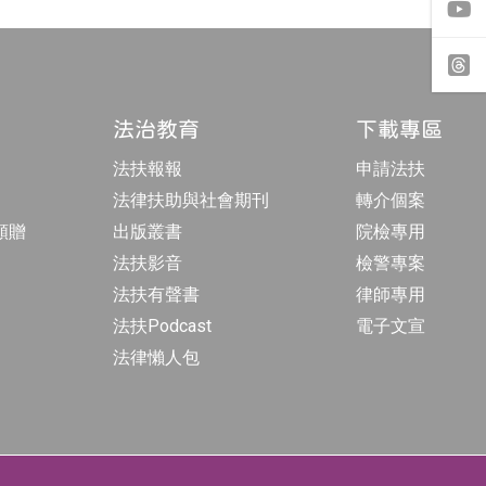
b
n
o
s
o
t
y
k
a
o
專
g
u
頁
r
t
t
a
u
h
法治教育
下載專區
m
b
r
專
e
e
法扶報報
申請法扶
頁
a
d
法律扶助與社會期刊
轉介個案
s
額贈
出版叢書
院檢專用
法扶影音
檢警專案
法扶有聲書
律師專用
法扶Podcast
電子文宣
法律懶人包