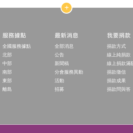
網
站
結
構
收
合
服務據點
最新消息
我要捐款
按
鈕
全國服務據點
全部消息
捐款方式
北部
公告
線上純捐款
中部
新聞稿
線上捐款滿
南部
分會服務異動
捐款徵信
東部
活動
捐款成果
離島
招募
捐款問與答