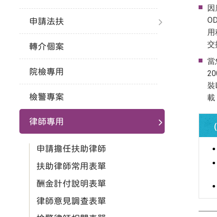
因
O
申請法扶
用
交
轉介個案
當
院檢專用
2
裝
檢警專案
載
律師專用
申請擔任扶助律師
扶助律師常用表單
酬金計付說明表單
律師意見調查表單