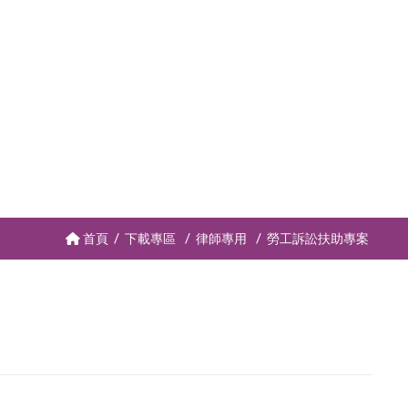
首頁
下載專區
律師專用
勞工訴訟扶助專案