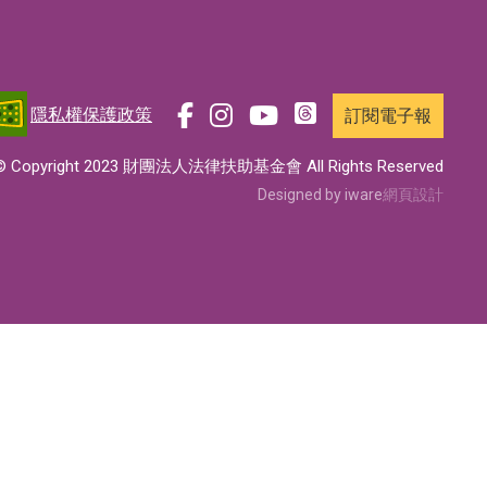
隱私權保護政策
訂閱電子報
前
前
前
前
往
往
往
往
© Copyright 2023 財團法人法律扶助基金會 All Rights Reserved
t
f
i
y
Designed by iware
網頁設計
h
a
n
o
r
c
s
u
e
e
t
t
a
b
a
u
d
o
g
b
s
o
r
e
專
k
a
專
頁
專
m
頁
頁
專
頁