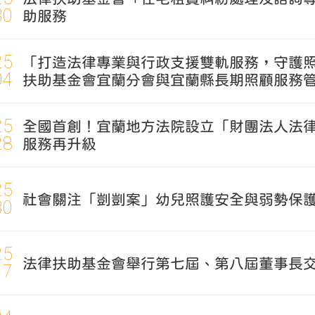
30
助服務
25
「打造法律專業與行政支援雙軌服務，守護
04
扶助基金會宜蘭分會與宜蘭縣長期照顧服務
25
全國首創！宜蘭地方法院設立「財團法人法律
28
服務再升級
25
社會關注「剴剴案」幼兒照護安全與弱勢保護
30
25
法律扶助基金會舉行第七屆、第八屆董事長
17