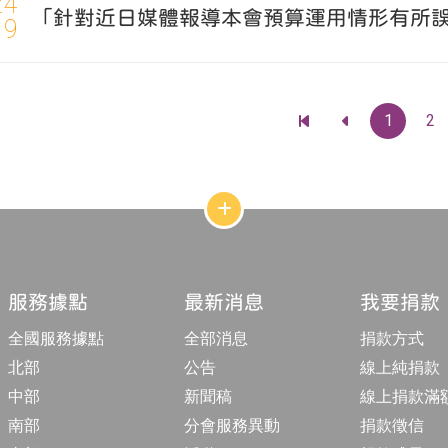
24
「針對近日媒體報導本會預算運用情形有所
19
1
2
前
前
往
往
最
上
前
一
一
頁
頁
網
站
結
構
收
合
服務據點
最新消息
我要捐款
按
鈕
全國服務據點
全部消息
捐款方式
北部
公告
線上純捐款
中部
新聞稿
線上捐款滿
南部
分會服務異動
捐款徵信