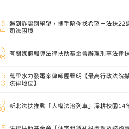
26
遇到詐騙別絕望，攜手陪你找希望－法扶22
04
司法困境
26
有關媒體報導法律扶助基金會辦理刑事法律
08
26
萬里水力發電案律師團聲明【最高行政法院撤
13
法律地位】
26
新北法扶推動「人權法治列車」深耕校園14年
30
25
法律扶助基金會「住宅租賃糾紛處理及諮詢專案