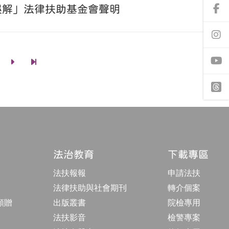
誤解」法律扶助基金會聲明
前
往
f
a
前
c
往
e
i
b
n
前
前
o
s
往
往
o
t
y
下
最
k
a
o
一
後
專
g
u
頁
一
頁
r
t
頁
t
a
u
h
m
b
r
專
e
e
頁
a
d
法治教育
下載專區
s
法扶報報
申請法扶
法律扶助與社會期刊
轉介個案
額贈
出版叢書
院檢專用
法扶影音
檢警專案