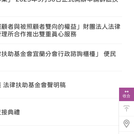
照顧者與被照顧者雙向的權益」財團法人法律
管理所合作推出雙重真心服務
扶助基金會宜蘭分會行政諮詢櫃檯」 便民
 法律扶助基金會聲明稿
浮
動
收合
功
能
選
交接典禮
單