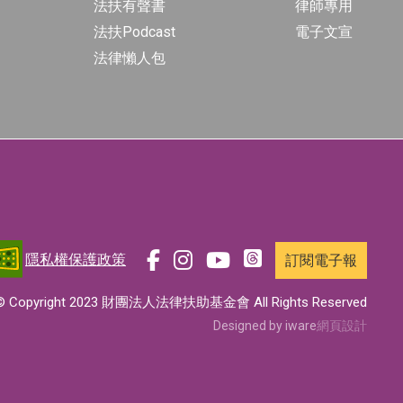
法扶有聲書
律師專用
法扶Podcast
電子文宣
法律懶人包
隱私權保護政策
訂閱電子報
前
前
前
前
往
往
往
往
© Copyright 2023 財團法人法律扶助基金會 All Rights Reserved
t
f
i
y
Designed by iware
網頁設計
h
a
n
o
r
c
s
u
e
e
t
t