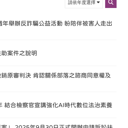
依
送
年
出
度
篩
選
選
擇
週年舉辦反詐騙公益活動 盼陪伴被害人走出
扶助案件之說明
銷原審判決 肯認關係部落之諮商同意權及
 結合檢察官宣講強化AI時代數位法治素養
」 2025年9月30日正式開辦申請訴訟扶