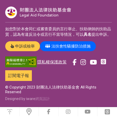
財團法人法律扶助基金會
Legal Aid Foundation
如您對於本會同仁或審查委員的言行舉止、扶助律師的扶助品
質，認為有違反法令或言行不當等情況，可以
具名
提出申訴。
申訴或檢舉
法扶會性騷擾防治措施
隱私權保護政策
前
前
前
前
往
往
往
往
訂閱電子報
t
f
i
y
h
a
n
o
© Copyright 2023 財團法人法律扶助基金會 All Rights
Reserved
r
c
s
u
e
e
t
t
Designed by iware
網頁設計
a
b
a
u
浮
d
o
g
b
動
前
前
前
前