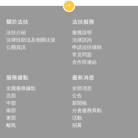
網
站
結
關於法扶
法扶服務
構
收
法扶介紹
服務說明
合
按
法律扶助法及相關法規
法律諮詢
鈕
公開資訊
申請法扶律師
常見問題
合作與連結
服務據點
最新消息
全國服務據點
全部消息
北部
公告
中部
新聞稿
南部
分會服務異動
東部
活動
離島
招募