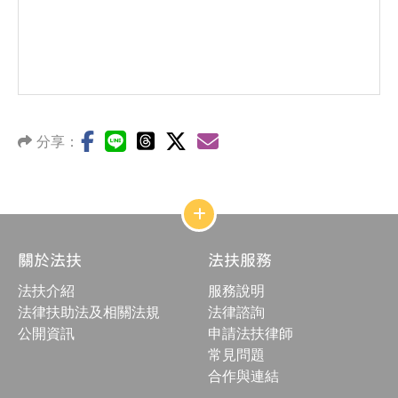
分享：
網
站
結
關於法扶
法扶服務
構
收
法扶介紹
服務說明
合
按
法律扶助法及相關法規
法律諮詢
鈕
公開資訊
申請法扶律師
常見問題
合作與連結