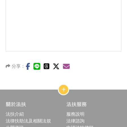
分享：
網
站
結
關於法扶
法扶服務
構
收
法扶介紹
服務說明
合
按
法律扶助法及相關法規
法律諮詢
鈕