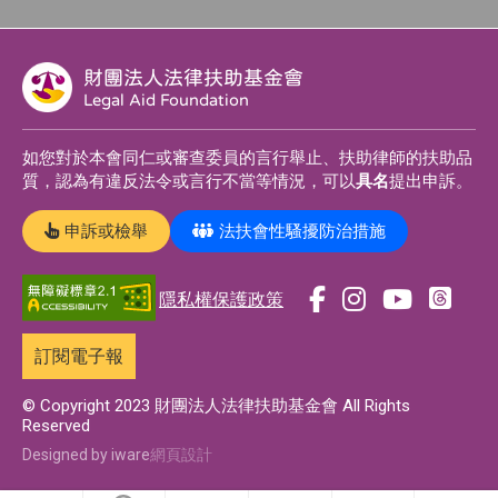
財團法人法律扶助基金會
Legal Aid Foundation
如您對於本會同仁或審查委員的言行舉止、扶助律師的扶助品
質，認為有違反法令或言行不當等情況，可以
具名
提出申訴。
申訴或檢舉
法扶會性騷擾防治措施
隱私權保護政策
前
前
前
前
往
往
往
往
訂閱電子報
t
f
i
y
h
a
n
o
© Copyright 2023 財團法人法律扶助基金會 All Rights
Reserved
r
c
s
u
e
e
t
t
Designed by iware
網頁設計
a
b
a
u