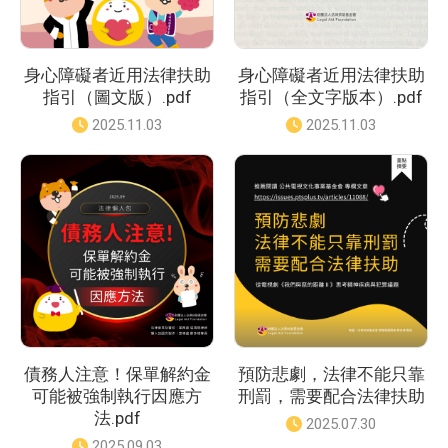
身心障礙者近用法律扶助
身心障礙者近用法律扶助
指引（圖文版）.pdf
指引（全文字版本）.pdf
發
2025.11.03
發
2025.11.03
佈
佈
日
日
期
期
：
：
債務人注意！保單解約金
預防悲劇，法律不能只靠
可能被強制執行因應方
刑罰，需要配合法律扶助
法.pdf
發
2025.07.30
佈
發
2025.09.03