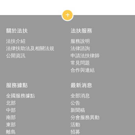
下
最
一
頁
一
後
頁
頁
一
頁
網
站
結
關於法扶
法扶服務
構
收
法扶介紹
服務說明
合
按
法律扶助法及相關法規
法律諮詢
鈕
公開資訊
申請法扶律師
常見問題
合作與連結
服務據點
最新消息
全國服務據點
全部消息
北部
公告
中部
新聞稿
南部
分會服務異動
東部
活動
離島
招募