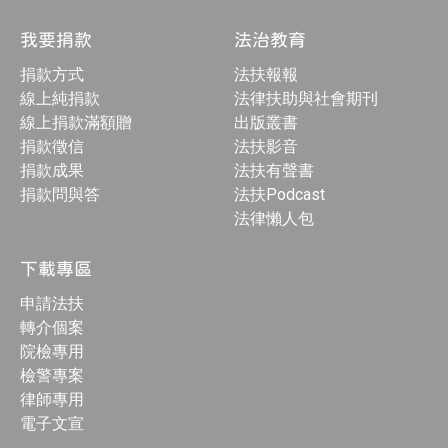
我要捐款
法治教育
捐款方式
法扶報報
線上純捐款
法律扶助與社會期刊
線上捐款滿額贈
出版叢書
捐款徵信
法扶影音
捐款成果
法扶有聲書
捐款問與答
法扶Podcast
法律懶人包
下載專區
申請法扶
轉介個案
院檢專用
檢警專案
律師專用
電子文宣