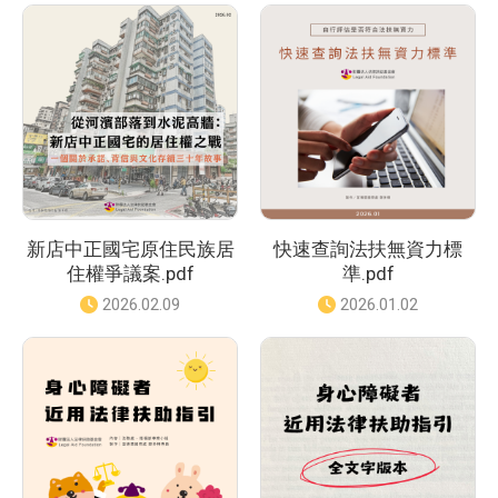
篩
選
選
擇
新店中正國宅原住民族居
快速查詢法扶無資力標
住權爭議案.pdf
準.pdf
發
2026.02.09
發
2026.01.02
佈
佈
日
日
期
期
：
：