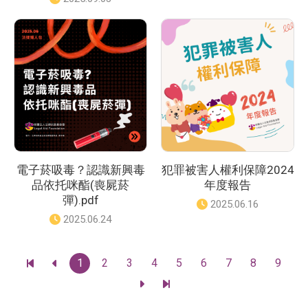
日
佈
期
日
：
期
：
電子菸吸毒？認識新興毒
犯罪被害人權利保障2024
品依托咪酯(喪屍菸
年度報告
彈).pdf
發
2025.06.16
佈
發
2025.06.24
日
佈
期
日
：
期
頁
1
2
3
4
5
6
7
8
9
前
前
碼
：
往
往
前
前
最
上
往
往
前
一