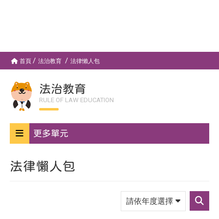
首頁
法治教育
法律懶人包
法治教育
RULE OF LAW EDUCATION
更多單元
法律懶人包
請
依
送
年
出
度