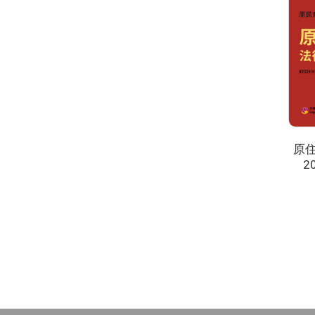
原
2
頁
碼