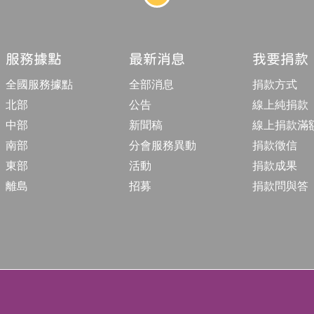
站
結
構
收
合
服務據點
最新消息
我要捐款
按
鈕
全國服務據點
全部消息
捐款方式
北部
公告
線上純捐款
中部
新聞稿
線上捐款滿
南部
分會服務異動
捐款徵信
東部
活動
捐款成果
離島
招募
捐款問與答