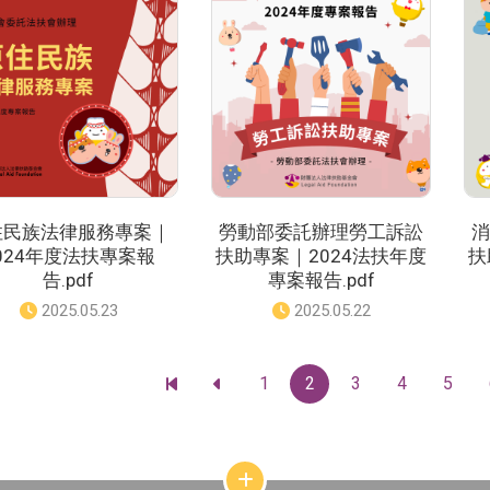
：
：
住民族法律服務專案｜
勞動部委託辦理勞工訴訟
消
024年度法扶專案報
扶助專案｜2024法扶年度
扶
告.pdf
專案報告.pdf
發
2025.05.23
發
2025.05.22
佈
佈
日
日
期
期
1
2
3
4
5
：
：
前
前
往
往
最
上
前
一
一
頁
頁
網