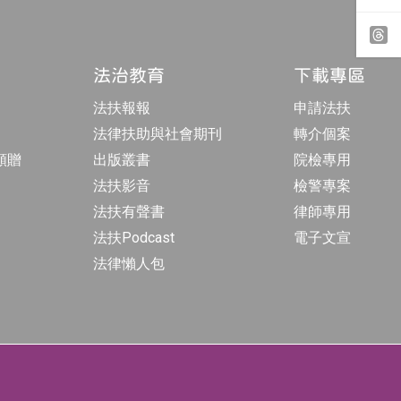
o
s
o
t
y
k
a
o
專
g
u
頁
r
t
t
法治教育
下載專區
a
u
h
m
b
r
法扶報報
申請法扶
專
e
e
頁
a
法律扶助與社會期刊
轉介個案
d
s
額贈
出版叢書
院檢專用
法扶影音
檢警專案
法扶有聲書
律師專用
法扶Podcast
電子文宣
法律懶人包