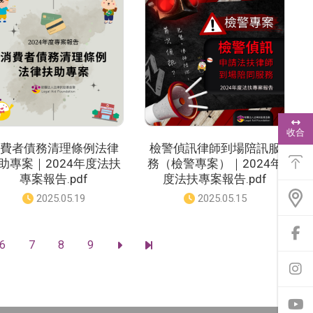
：
：
浮
動
收合
功
費者債務清理條例法律
檢警偵訊律師到場陪訊服
能
助專案｜2024年度法扶
務（檢警專案）｜2024年
選
單
專案報告.pdf
度法扶專案報告.pdf
發
2025.05.19
發
2025.05.15
佈
佈
日
日
期
期
前
6
7
8
9
：
：
往
前
前
f
往
往
a
下
最
前
c
一
後
往
e
頁
一
i
b
頁
n