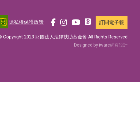
隱私權保護政策
訂閱電子報
前
前
前
前
往
往
往
往
© Copyright 2023 財團法人法律扶助基金會 All Rights Reserved
t
f
i
y
Designed by iware
網頁設計
h
a
n
o
r
c
s
u
e
e
t
t
a
b
a
u
d
o
g
b
s
o
r
e
專
k
a
專
頁
專
m
頁
頁
專
頁