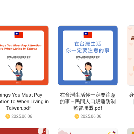
hings You Must Pay
在台灣生活你一定要注意
身
tion to When Living in
的事－民間人口販運防制
Taiwan.pdf
監督聯盟.pdf
發
2025.06.06
發
2025.06.06
佈
佈
日
日
期
期