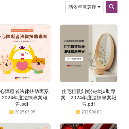
請
依
送
年
出
度
篩
選
選
擇
心障礙者法律扶助專案
住宅租賃糾紛法律扶助專
｜2024年度法扶專案報
案｜2024年度法扶專案報
告.pdf
告.pdf
發
2025.06.05
發
2025.06.03
佈
佈
日
日
期
期