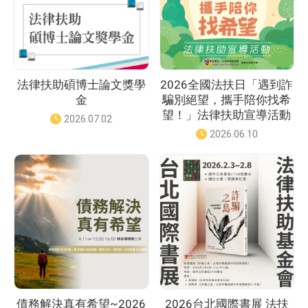
法律扶助碩博士論文獎學
2026全國法扶日「遇到詐
金
騙別絕望，攜手陪你找希
望！」法律扶助宣導活動
發
2026.07.02
佈
發
2026.06.10
日
佈
期
日
：
期
：
債務解決真有希望~2026
2026台北國際書展 法扶