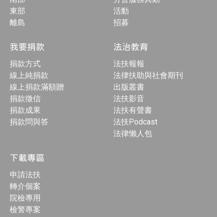
東部
活動
離島
招募
我要捐款
法治教育
捐款方式
法扶報報
線上純捐款
法律扶助與社會期刊
線上捐款滿額贈
出版叢書
捐款徵信
法扶影音
捐款成果
法扶有聲書
捐款問與答
法扶Podcast
法律懶人包
下載專區
申請法扶
轉介個案
院檢專用
檢警專案