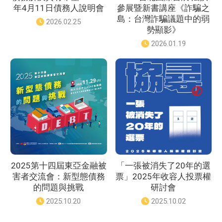
年4月11日債務人說明會
參展暨新書講座《詐騙之
島：台灣詐騙議題中的弱
發
2026.02.25
勢顯影》
佈
日
發
2026.01.19
期
佈
：
日
期
：
2025第十四屆東亞金融被
「一張被消失了20年的選
害者交流會：新型態債務
票」2025年收容人投票權
的問題與挑戰
研討會
發
2025.10.20
發
2025.10.02
佈
佈
日
日