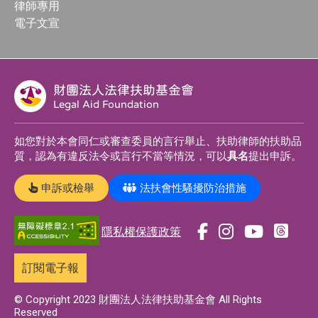
律師專用
電子文宣
財團法人法律扶助基金會
Legal Aid Foundation
如您對於本會同仁或審查委員的言行舉止、扶助律師的扶助品
質，認為有違反法令或言行不當等情況，可以
具名
提出申訴。
申訴或檢舉
法扶會性騷擾防治措施
隱私權保護政策
前
前
前
前
往
往
往
往
訂閱電子報
t
f
i
y
h
a
n
o
© Copyright 2023 財團法人法律扶助基金會 All Rights
Reserved
r
c
s
u