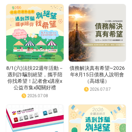
度
篩
選
選
擇
8/1(六)法扶22週年活動－
債務解決真有希望~2026
遇到詐騙別絕望，攜手陪
年8月15日債務人說明會
你找希望！記者會x講座x
（高雄場）
公益市集x闖關好禮
發
2026.07.07
佈
發
2026.07.08
日
佈
期
日
：
期
：