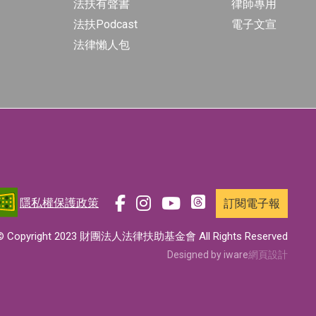
法扶有聲書
律師專用
法扶Podcast
電子文宣
法律懶人包
隱私權保護政策
訂閱電子報
前
前
前
前
往
往
往
往
© Copyright 2023 財團法人法律扶助基金會 All Rights Reserved
t
f
i
y
Designed by iware
網頁設計
h
a
n
o
r
c
s
u
e
e
t
t