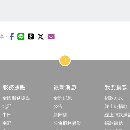
享：
網
站
結
構
收
合
服務據點
最新消息
我要捐款
按
鈕
全國服務據點
全部消息
捐款方式
北部
公告
線上純捐款
中部
新聞稿
線上捐款滿
南部
分會服務異動
捐款徵信