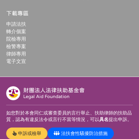
下載專區
申請法扶
轉介個案
院檢專用
檢警專案
律師專用
電子文宣
財團法人法律扶助基金會
Legal Aid Foundation
如您對於本會同仁或審查委員的言行舉止、扶助律師的扶助品
質，認為有違反法令或言行不當等情況，可以
具名
提出申訴。
申訴或檢舉
法扶會性騷擾防治措施