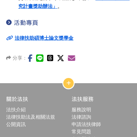
究計畫獎助辦法」
。
活動專頁
法律扶助碩博士論文獎學金
分享：
網
站
結
關於法扶
法扶服務
構
收
法扶介紹
服務說明
合
按
法律扶助法及相關法規
法律諮詢
鈕
公開資訊
申請法扶律師
常見問題