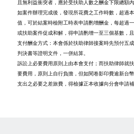
且無利益衝突者，應於受扶助人數之酬金下限總額
如案件辦理完成後，發現所花費之工作時數，超過
值，可於結案時檢附工時表申請酌增酬金，每超過一小
或扶助案件促成和解，得申請酌增一至三個基數，
支付酬金方式：本會係於扶助律師接案時先預付五
判決書等證明文件，一併結算。
訴訟上必要費用原則上由本會支付；而扶助律師就
要費用，原則上自行負擔，但如閱卷影印費逾新台幣
支出之必要之差旅費，得檢據正本收據向分會申請