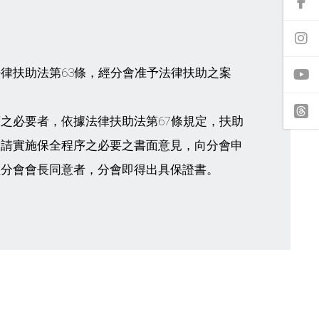
前
往
f
a
前
c
往
e
i
律扶助法第63條，經分會准予法律扶助之案
b
n
o
s
o
t
y
k
a
o
之必要者，依據法律扶助法第67條規定，扶助
專
g
u
頁
r
t
t
申請實施保全程序之必要之書面意見，向分會申
a
u
h
m
b
r
經分會會長同意者，分會即得出具保證書。
專
e
e
頁
a
d
s