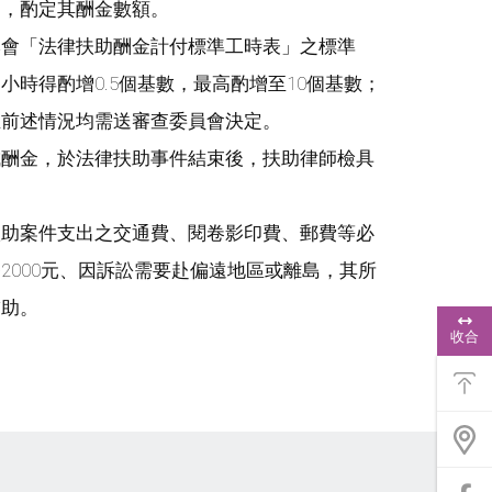
內，酌定其酬金數額。
本會「法律扶助酬金計付標準工時表」之標準
時得酌增0.5個基數，最高酌增至10個基數；
且前述情況均需送審查委員會決定。
成酬金，於法律扶助事件結束後，扶助律師檢具
扶助案件支出之交通費、閱卷影印費、郵費等必
2000元、因訴訟需要赴偏遠地區或離島，其所
補助。
浮
動
收合
功
能
選
單