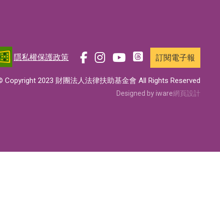
隱私權保護政策
訂閱電子報
前
前
前
前
往
往
往
往
© Copyright 2023 財團法人法律扶助基金會 All Rights Reserved
t
f
i
y
Designed by iware
網頁設計
h
a
n
o
r
c
s
u
e
e
t
t
a
b
a
u
d
o
g
b
s
o
r
e
專
k
a
專
頁
專
m
頁
頁
專
頁