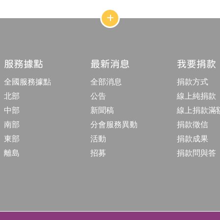
網
站
結
構
收
合
服務據點
最新消息
我要捐款
按
鈕
全國服務據點
全部消息
捐款方式
北部
公告
線上純捐款
中部
新聞稿
線上捐款滿
南部
分會服務異動
捐款徵信
東部
活動
捐款成果
離島
招募
捐款問與答