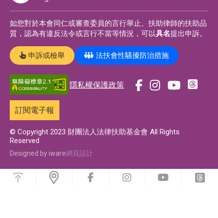
如您對於本會同仁或審查委員的言行舉止、扶助律師的扶助品
質，認為有違反法令或言行不當等情況，可以
具名
提出申訴。
申訴或檢舉
法扶會性騷擾防治措施
隱私權保護政策
前
前
前
前
往
往
往
往
訂閱電子報
t
f
i
y
h
a
n
o
© Copyright 2023 財團法人法律扶助基金會 All Rights
Reserved
r
c
s
u
e
e
t
t
Designed by iware
網頁設計
a
b
a
u
浮
d
o
g
b
動
前
前
前
前
功
s
o
r
e
往
往
往
往
能
f
i
y
t
專
k
a
專
選
a
n
o
h
單
頁
專
m
頁
c
s
u
r