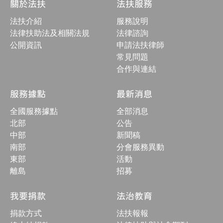
關於法扶
法扶服務
構
收
法扶介紹
服務說明
合
按
法律扶助法及相關法規
法律諮詢
鈕
公開資訊
申請法扶律師
常見問題
合作與連結
服務據點
最新消息
全國服務據點
全部消息
北部
公告
中部
新聞稿
南部
分會服務異動
東部
活動
離島
招募
我要捐款
法治教育
捐款方式
法扶報報