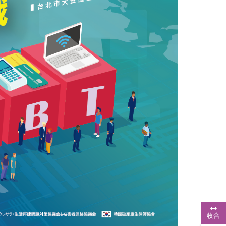
浮
動
收合
功