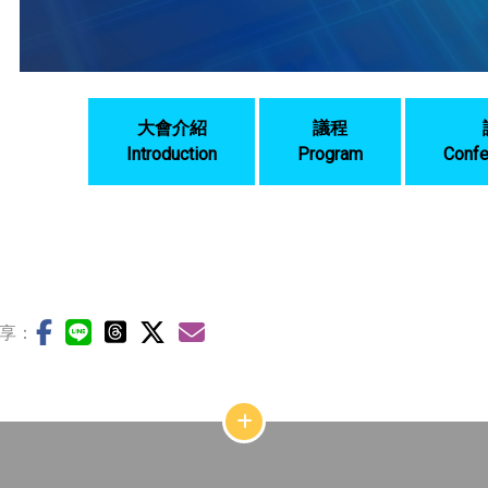
大會介紹
議程
Introduction
Program
Confe
享：
網
站
結
構