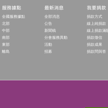
收
合
服務據點
最新消息
我要捐款
按
鈕
全國服務據點
全部消息
捐款方式
北部
公告
線上純捐款
中部
新聞稿
線上捐款滿
南部
分會服務異動
捐款徵信
東部
活動
捐款成果
離島
招募
捐款問與答