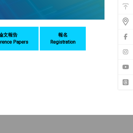
能
選
單
論文報告
報名
前
rence Papers
Registration
往
f
a
前
c
往
e
i
b
n
o
s
o
t
y
k
a
o
專
g
u
頁
r
t
t
a
u
h
m
b
r
專
e
e
頁
a
d
s