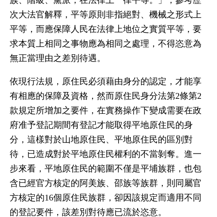
族、階級、黨派，在法律上一律平等。」，參考歷
次大法官解釋，平等原則非指絕對、機械之形式上
平等，而應保障人民在法律上地位之實質平等，要
求本質上相同之事物應為相同之處理，不得恣意為
無正當理由之差別待遇。
依現行法規，原住民必須藉由身分的認定，才能享
有相應的保障及資格，然而原住民身分法第2條第2
款規定所增加之要件，在實務操作下變成需要在政
府准予登記期間有登記才能取得平地原住民的身
分，這樣對於山地原住民、平地原住民的區別對
待，已造成對於平地原住民權利的不當剝奪。進一
步來看，平地原住民的範圍不僅是平埔族群，也包
含已經官方核定的阿美族、邵族等族群，則同屬官
方核定的16個原住民族群，卻因該規定而適用不同
的登記要件，該差別對待應已流於恣意。