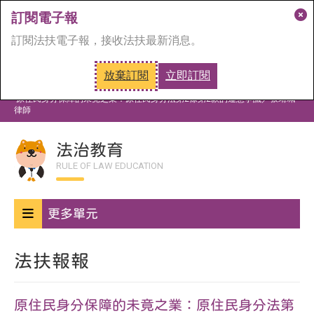
訂閱電子報
關
訂閱法扶電子報，接收法扶最新消息。
閉
訂
放棄訂閱
立即訂閱
閱
首頁
法治教育
法扶報報
視
原住民身分保障的未竟之業：原住民身分法第2條第2款的違憲爭議／張靖珮
律師
窗
法治教育
RULE OF LAW EDUCATION
更多單元
法扶報報
原住民身分保障的未竟之業：原住民身分法第