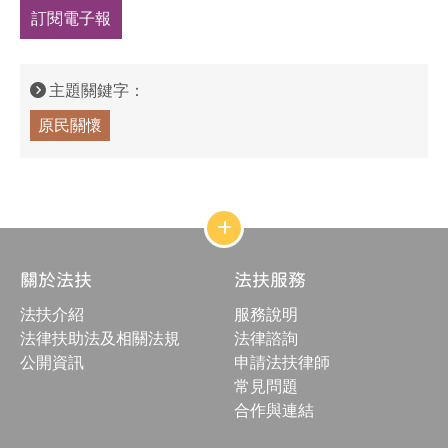
訂閱電子報
主題關鍵字：
原民關懷
網
站
結
關於法扶
法扶服務
構
收
法扶介紹
服務說明
合
按
法律扶助法及相關法規
法律諮詢
鈕
公開資訊
申請法扶律師
常見問題
合作與連結