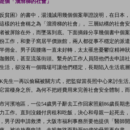
是個「溜滑梯的社會」
反貧困》的書中，湯淺誠用幾個個案舉證說明，在日本，
這樣的社會稱之為「溜滑梯的社會」。三層結構的社會
者被屏除在外，而墜落到底。下面摘錄分享幾個書中個
份工作，和妻子窩居平價旅館，兩人都從事不穩定的派
半佣金。男子因腰痛一直未好轉，太太罹患憂鬱症精神
咖難民，甚至流落街頭。繫舟的工作人員陪他們去申請
生活，卻沒有一個職場可讓他們穩定，長期陷入生活底層
K先生一再以偷竊被關方式，把監獄當長照中心來討生活
它當棲身之所。為何不把經費用來完善社會安全體制，而
市河濱地區，一位54歲男子辭去工作回家照顧86歲長期
力工作。直到沒錢付房租和吃飯，決心和母親一起死去
，男子因申請救濟，大阪市福利事務所要他提供「醫師
來，被迫放棄申請，走投無路而勒死80歲的母親再自盡。