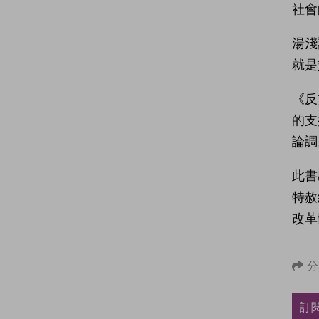
社會
湯淺
就是
《反
的支
論調
此書
特赦
改革
分
訂