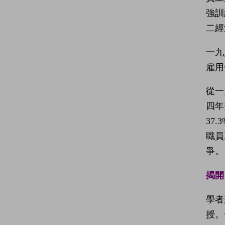
強訓
二經
一九
雇用
從一
四年
37
職員
爭。
揭開
學者
授。