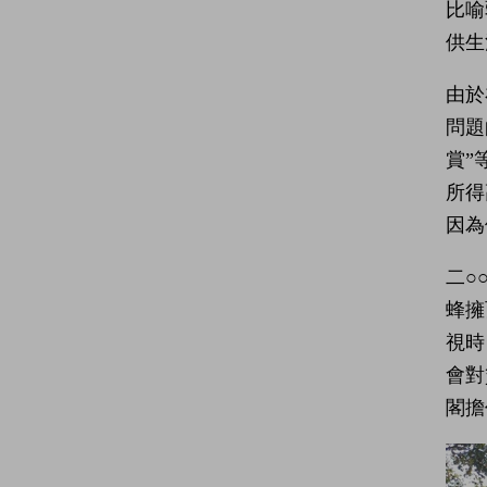
比喻
供生
由於
問題
賞”
所得
因為
二○
蜂擁
視時
會對
閣擔