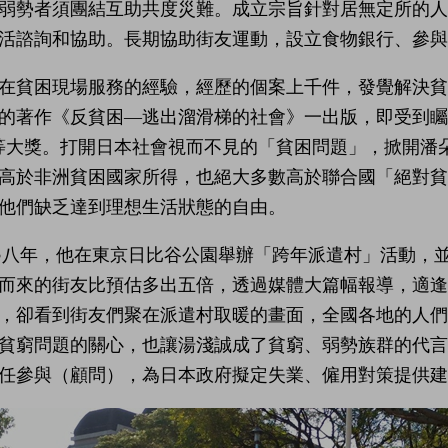
弱勢者須團結互助共度災難。成立宗旨針對居無定所的
活諮詢和協助。長期協助街友運動，設立食物銀行、參與
在貧困現場服務的經驗，經歷的個案上千件，發覺解決
的著作《反貧困—逃出溜滑梯的社會》一出版，即受到矚
等大獎。打開日本社會視而不見的「貧困問題」，掀開潘
高於非洲貧困國家所得，也絕大多數高於聯合國「絕對
他們缺乏達到理想生活狀態的自由。
○八年，他在東京日比谷公園舉辦「跨年派遣村」活動，
而來的街友比預估多出五倍，透過媒體大篇幅報導，適
，卻看到街友們聚在派遣村取暖的畫面，全國各地的人
貧窮問題的關心，也讓湯淺誠成了貧窮、弱勢族群的代言
任參與（顧問），為日本政府擬定失業、僱用對策提供建