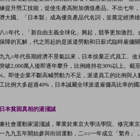
練提升勞工技能，促使生產高附加價值產品。不出七年
濟大國。「日本製」成為優良產品代名詞，並奠定經濟雄
八○年代，「新自由主義全球化」興起，競爭更加激烈。
保障的瓦解，代之而起的是派遣勞動和日薪式臨時雇傭關
九九○年代長期經濟不景氣以來，日本捨棄正式員工、改
突破2,000萬人後即逐年攀升，比例維持在30%以上。截
.3%。即使企業不斷高喊勞動力不足，派遣員工的比例與
工比例大多超過40%，日本誠屬全球派遣雇傭高比率的
日本貧困真相的湯淺誠
兼社會運動家湯淺誠，畢業於東京大學法學院、修完東
一九九五年開始參與街頭運動，二○○一年成立「繫舟」