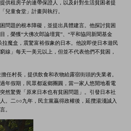
人提供租房子的連帶保證人，以及針對生活貧困者提
「兒童食堂」計畫與執行。
貧困問題的根本障礙，並提出具體建言。他探討貧困
目，榮獲“大佛次郎論壇賞”、“平和協同新聞基金
朵拉魔盒，震驚富裕假象的日本。他說即使日本遊民
貧窮線」每天一美元以上，但並不代表他們不貧困，
並擔任村長，提供飲食和衣物給露宿街頭的失業者。
逢過年假期，民眾都返鄉團圓，當一家人悠閒地看電
們突然驚覺「原來日本也有貧困問題」。引發日本社
人。二○○九年，民主黨贏得政權後，延攬湯淺誠入
言。