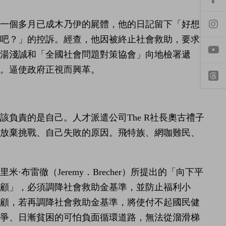
前
往
f
亡一個多月已成木乃伊的屍體，他的日記留下「好想
a
前
c
往
了吧？」的控訴。經查，他因被終止社會救助，要求
e
i
b
n
湯淺誠和「全國社會問題對策協會」向地檢署遞
o
s
o
t
。逼使政府正視而興革。
y
k
a
o
專
g
u
頁
r
t
t
a
u
h
m
b
r
專
負責的是自己。人才派遣公司The R社長奧古禮子
e
e
頁
a
、放棄挑戰、自己失敗的原因。飛特族、網咖難民、
d
s
雷徹（Jeremy．Brecher）所提出的「向下平
顧」，必須調降社會救助金基準，並防止福利小
照顧，若再調降社會救助金基準，將使付不起國民健
競爭、日漸貧困的可怕負面循環道路，無法從溜滑梯