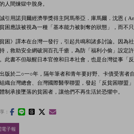
的人間煉獄中脫身。
誠引用諾貝爾經濟學獎得主阿馬蒂亞．庫馬爾．沈恩 ( Amart
貧困應該被視為一種「基本能力被剝奪的狀態」，而不只
貧困》譯本在台灣一發行，引起共鳴和諸多討論。因為
持，救助安全網破洞百孔千瘡，為防「福利小偷」設定
。此書不但敲醒日本官僚和日本社會，也是台灣從事「反
出版於二○一○年，隔年筆者和青年要好野、卡債受害者
組織台灣總會、台灣國際醫學聯盟，發起「反貧困聯盟
體制承接墜落的貧困者，讓他們不再生活於恐懼中。
享：
閱電子報