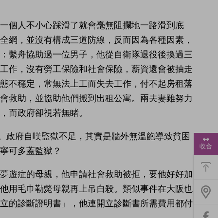
一個人不小心踩滑了就會毫無阻攔地一路滑到底
安全網，並沒有構成三道防線，反而因為各種因素，
案：繫舟協助過一位男子，他從自衛隊退役後換過三
遣工作，沒有勞工保險和社會保險，薪資還會被抽走
狀態不穩定，常無法上工而失去工作，付不起房租落
社會救助，並協助他們搬到出租公寓。兩夫妻雖努力
，而政府卻視若無睹。
。政府自嘆監獄不足，其實是牆外無溫飽導致貧困
浮
動
收合
寧可多蓋監獄？
功
能
選
患夢遊症的母親，他申請社會救助被拒，要他好好加
單
，他用毛巾勒斃母親再上吊自殺。類似事件在大阪也
開立的診斷證明書」，他連開立診斷書所需費用都付