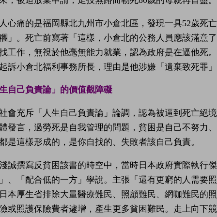
人心痛的是福岡縣北九州市小倉北區，發現一具52歲死
糰」。死亡前寫著「這樣，小倉北的公務人員應該滿意
找工作，無視於他毫無能力就業，認為政府是在逼他死。
起訴小倉北福利事務所長，理由是他涉嫌「遺棄致死罪」
生自己負責論」的價值觀障礙
社會充斥「人生自己負責論」論調，認為被逼到死亡絕境該
體發言，過勞死是自我管理的問題，貧困是自己不努力
都是這樣形成的，是你自找的、失敗者該自己負責。
淺誠撰寫反貧困該書的時空中，當時日本政府實際執行傑里米·布
」、「配合低的一方」學說。主張「還有更窮的人需要照
日本厚生省排除大量醫療難民、照顧難民、網咖難民的
險或照護保險費者遽增，產生更多貧困難民。走上向下