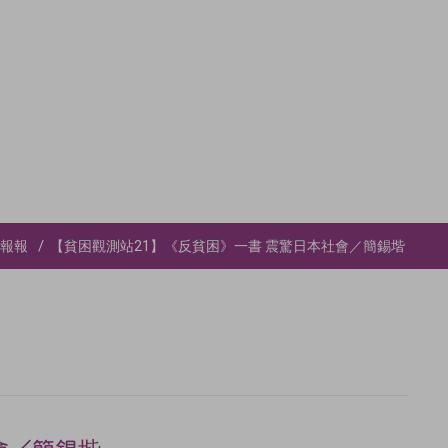
報報
【貧困觀測站21】《反貧困》一書 震驚日本社會／簡錫堦