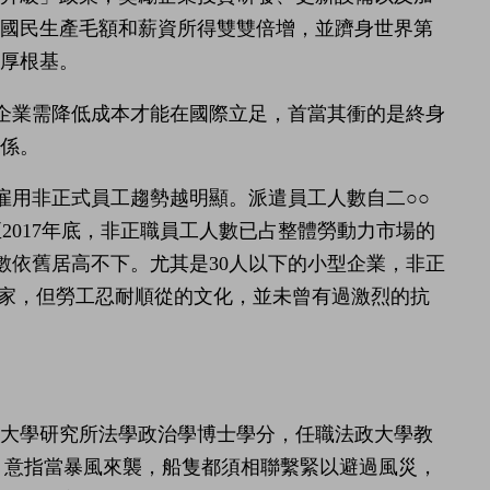
，國民生產毛額和薪資所得雙雙倍增，並躋身世界第
厚根基。
企業需降低成本才能在國際立足，首當其衝的是終身
係。
雇用非正式員工趨勢越明顯。派遣員工人數自二○○
至2017年底，非正職員工人數已占整體勞動力市場的
人數依舊居高不下。尤其是30人以下的小型企業，非正
國家，但勞工忍耐順從的文化，並未曾有過激烈的抗
京大學研究所法學政治學博士學分，任職法政大學教
，意指當暴風來襲，船隻都須相聯繫緊以避過風災，