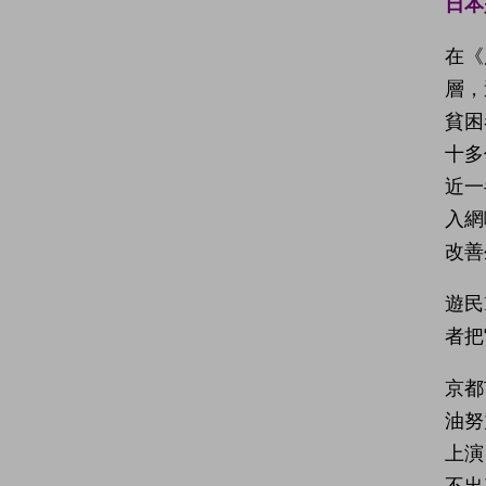
日本
在《
層，
貧困
十多
近一
入網
改善
遊民
者把
京都
油努
上演
不出