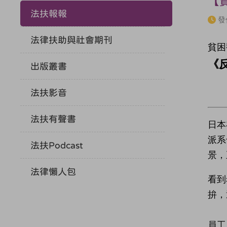
【
法扶報報
發
法律扶助與社會期刊
貧困
《
出版叢書
法扶影音
法扶有聲書
日本
派系
法扶Podcast
景，
法律懶人包
看到
拚，
員工