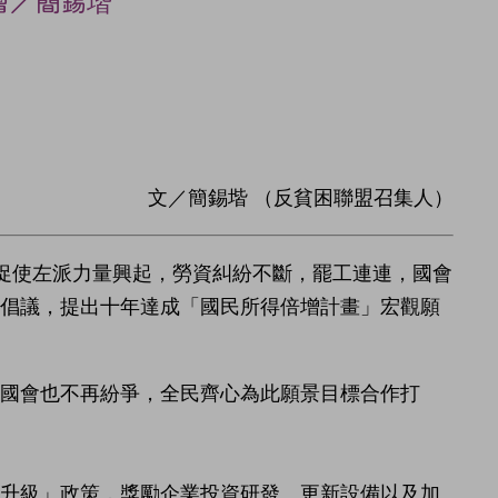
會／簡錫堦
文／簡錫堦 （反貧困聯盟召集人）
促使左派力量興起，勞資糾紛不斷，罷工連連，國會
治倡議，提出十年達成「國民所得倍增計畫」宏觀願
國會也不再紛爭，全民齊心為此願景目標合作打
業升級」政策，獎勵企業投資研發、更新設備以及加