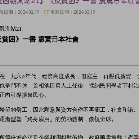
貧困觀測站21】《反貧困》一書 震驚日本社
佈日期：
2024.02.19
更新日期：
2024.02.19
觀測站21
反貧困》一書 震驚日本社會
在一九六○年代，經濟高度成長，但雇主一再壓低薪資，
也爭鬥不休。首相池田勇人上任後，採納民間學者下村
正向引導振奮民心。
希望的勞工，因此願意與資方合作不再罷工，社會和諧、
逐漸型塑「終身雇用」的勞動體制，傲視全球。
所得倍增必須是企業利潤相對倍增，政府亟需推動「產