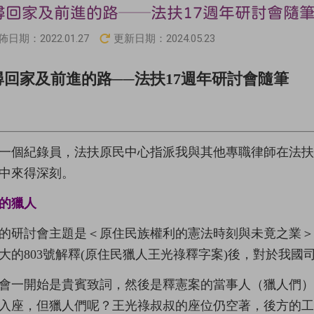
尋回家及前進的路──法扶17週年研討會隨
佈日期：
2022.01.27
更新日期：
2024.05.23
尋回家及前進的路──法扶17週年研討會隨筆
一個紀錄員，法扶原民中心指派我與其他專職律師在法扶
中來得深刻。
的獵人
的研討會主題是＜原住民族權利的憲法時刻與未竟之業＞，
大的803號解釋(原住民獵人王光祿釋字案)後，對於我
會一開始是貴賓致詞，然後是釋憲案的當事人（獵人們
入座，但獵人們呢？王光祿叔叔的座位仍空著，後方的工