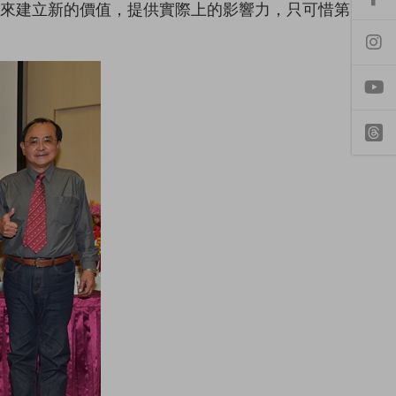
前
官來建立新的價值，提供實際上的影響力，只可惜第
往
f
a
前
c
往
e
i
b
n
o
s
o
t
y
k
a
o
專
g
u
頁
r
t
t
a
u
h
m
b
r
專
e
e
頁
a
d
s