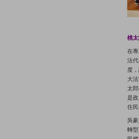
桃太
在專
法代
度，
大法
太郎
是政
住民
吳豪
轉型