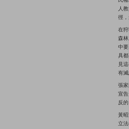
民權
人教
徑，
在狩
森林
中要
具都
見這
有滅
張家
宣告
反的
黃昭
立法