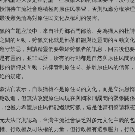
利的論述大多是在討論一些枝微末節的構成要件，沒有
授期待主流社會應積極向原住民學習，否則就應分權治
最後難免淪為對原住民文化及權利的侵害。
獵的主題座談中，來自牡丹鄉石門部落、身為獵人的杜
之間的互動，狩獵文化就是部落群體與泛靈間的互動文
遵守禁忌，判讀精靈們要帶給狩獵者的訊息，回去後也
是有靈的，並非武器，所有的行動都是自然與原住民間
樣的信仰及互動，法律管制原住民、抽離原住民的信仰
絕的疑慮。
豪法官表示，自製獵槍不是原住民的文化，而是立法怠
應改進，但無法改變原住民現在與國家刑罰間的緊張關
，他極力希望原住民都能繼續狩獵，這是他當初聲請釋憲
元大法官則認為，台灣主流社會缺乏對多元文化主義的
權、行政權及司法權的力量，但行政權有選票壓力，行政