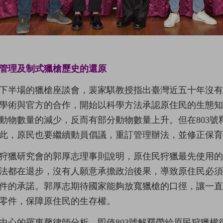
管理及制式獵槍歷史的還原
下半場的獵槍座談會，裴家騏教授指出臺灣近五十年沒
學術與官方的合作，開始以科學方法承認原住民的生態
動物數量的減少，反而有部分動物數量上升。但在803
此，原民也要繼續動員倡議，重訂管理辦法，並修正保育
狩獵研究會的郭厚志理事則說明，原住民狩獵最先使用
法都在退步，沒有人願意承擔政治後果，導致原住民必
件的承諾。郭厚志期待國家能夠放寬獵槍的口徑，讓一
零件，保障原住民的生存權。
中心的羅惠馨律師分析，即使803號解釋帶給原民狩獵