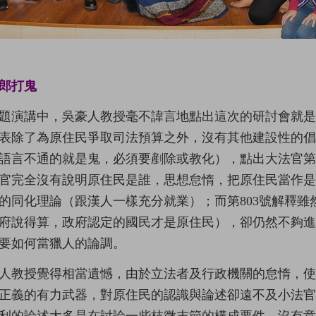
郎打鬼
題演講中，吳豪人教授毫不諱言地點出這次的研討會就
表除了為原住民爭取司法預算之外，沒有其他建設性的倡
語言不通的就是鬼，必須要剷除或教化），點出大法官第71
官完全沒有說明原住民是誰，思想怠惰，把原住民當作
的同化理論（跟漢人一樣充分就業）；而第803號解釋
府說得算，政府認定的國民才是原住民），卻仍然不夠
要如何當獵人的論調。
人教授覺得相當遺憾，由於立法者及行政機關的怠惰，
正義的有力武器，對原住民的認識與論述卻遠不及小法