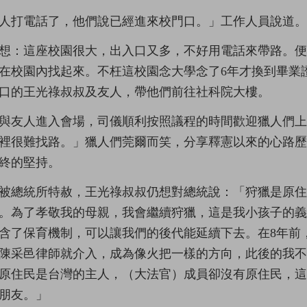
人打電話了，他們說已經進來校門口。」工作人員說道。
想：這座校園很大，出入口又多，不好用電話來帶路。
在校園內找起來。不枉這校園念大學念了6年才換到畢業
口的王光祿叔叔及友人，帶他們前往社科院大樓。
與友人進入會場，司儀順利按照議程的時間歡迎獵人們
裡很難找路。」獵人們莞爾而笑，分享釋憲以來的心路
終的堅持。
被總統所特赦，王光祿叔叔仍想對總統說：「狩獵是原
。為了孝敬我的母親，我會繼續狩獵，這是我小孩子的
含了保育機制，可以讓我們的後代能延續下去。在8年前
陳采邑律師就介入，成為像火把一樣的方向，此後的我
原住民是台灣的主人，（大法官）成員卻沒有原住民，
朋友。」