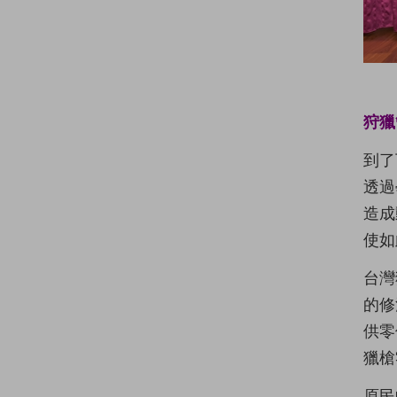
狩獵
到了
透過
造成
使如
台灣
的修
供零
獵槍
原民