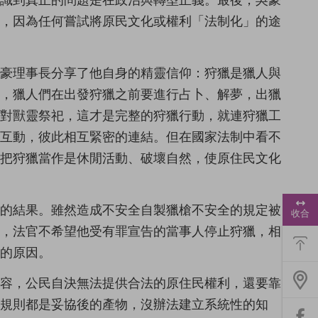
意識到真正的問題是在政治與轉型正義。最後，吳豪
理，因為任何嘗試將原民文化或權利「法制化」的途
詩豪理事長分享了他自身的精靈信仰：狩獵是獵人與
化，獵人們在出發狩獵之前要進行占卜、解夢，出獵
要對獸靈祭祀，這才是完整的狩獵行動，就連狩獵工
的互動，彼此相互緊密的連結。但在國家法制中看不
，把狩獵當作是休閒活動、破壞自然，使原住民文化
浮
惰的結果。雖然造成不安全自製獵槍不安全的規定被
動
收合
功
係，法官不希望他受有罪宣告的當事人停止狩獵，相
能
選
的原因。
單
包容，公民自決無法提供合法的原住民權利，還要靠
規則都是妥協後的產物，沒辦法建立系統性的知