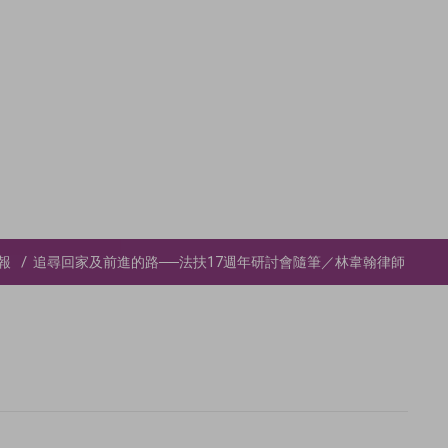
報
追尋回家及前進的路──法扶17週年研討會隨筆／林韋翰律師