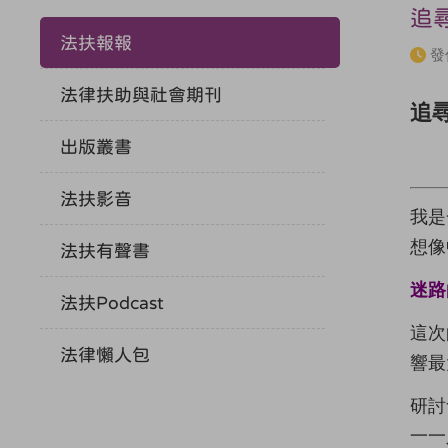
追
法扶報報
發
法律扶助與社會期刊
追
出版叢書
法扶影音
我是
想像
法扶有聲書
迷路
法扶Podcast
這次
法律懶人包
響最
研討
一一