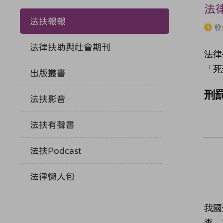
法
法扶報報
發
法律扶助與社會期刊
法律
「死
出版叢書
刑
法扶影音
法扶有聲書
法扶Podcast
法律懶人包
我國
查。