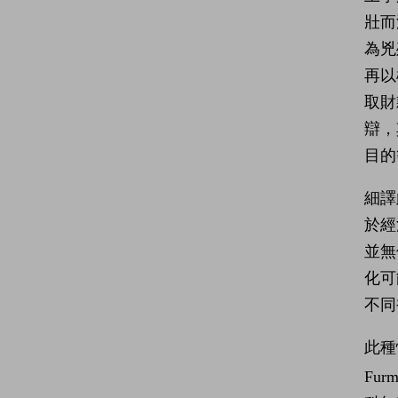
壯而
為兇
再以
取財
辯，
目的
細譯
於經
並無
化可
不同
此種
Fur