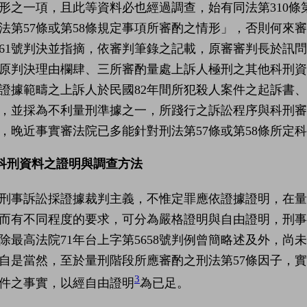
形之一項，且此等資料必也經過調查，始有同法第310條
法第57條或第58條規定事項所審酌之情形」，否則何來
261號判決並指摘，依審判筆錄之記載，原審審判長於訊
原判決理由欄肆、三所審酌量處上訴人極刑之其他科刑
證據範疇之上訴人於民國82年間所犯殺人案件之起訴書
，並採為不利量刑準據之一，所踐行之訴訟程序與科刑
，晚近事實審法院已多能針對刑法第57條或第58條所定科
)科刑資料之證明與調查方法
刑事訴訟採證據裁判主義，不惟定罪應依證據證明，在量
而有不同程度的要求，可分為嚴格證明與自由證明，刑事訴
除最高法院71年台上字第5658號判例曾簡略述及外，
自是當然，至於量刑階段所應審酌之刑法第57條因子，
3
件之事實，以經自由證明
為已足。