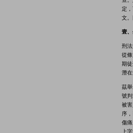
定，
文。
壹、
刑法
從條
期徒
潛在
茲舉
號判
被害
序，
傷痛
上字