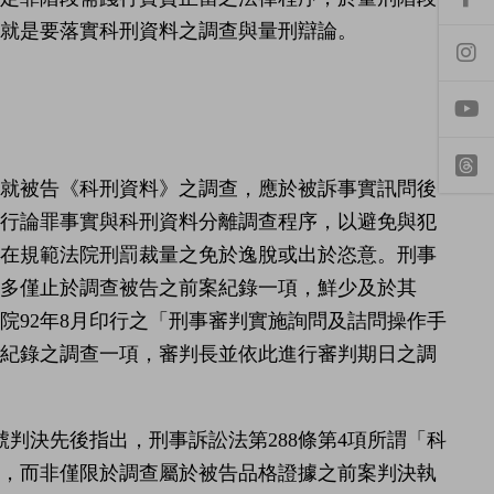
前
往
就是要落實科刑資料之調查與量刑辯論。
f
a
前
c
往
e
i
b
n
o
s
o
t
y
k
a
o
專
g
u
判長就被告《科刑資料》之調查，應於被訴事實訊問後
頁
r
t
t
a
採行論罪事實與科刑資料分離調查程序，以避免與犯
u
h
m
b
r
亦在規範法院刑罰裁量之免於逸脫或出於恣意。刑事
專
e
e
頁
a
多僅止於調查被告之前案紀錄一項，鮮少及於其
d
s
院92年8月印行之「刑事審判實施詢問及詰問操作手
科紀錄之調查一項，審判長並依此進行審判期日之調
61號判決先後指出，刑事訴訟法第288條第4項所謂「科
實，而非僅限於調查屬於被告品格證據之前案判決執