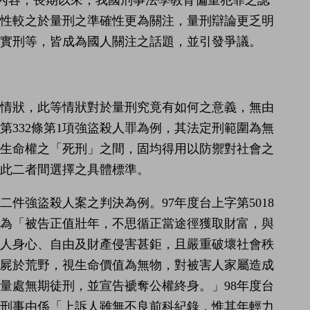
確性較之於量刑之準確性更為關注，量刑辯論更乏明
實刑等，皆成為國人關注之話題，並引發爭議。
之情狀，此等情狀對於量刑究竟有如何之意義，無由
332條第1項強盜殺人罪為例，其法定刑範圍為無
奪生命權之「死刑」之間，固均得用以防禦對社會之
在此二者間選擇之具體標準。
6號二件強盜殺人案之判決為例。97年度台上字第5018
由為「被告正值壯年，不思循正當途徑獲取財富，與
害人身心、自由及財產侵害甚鉅，且嚴重破壞社會秩
曝屍於荒野，視生命價值為無物，對被害人家屬造成
量處無期徒刑，並宣告褫奪公權終身。」98年度台
量刑事由係「上訴人雖無不良前科紀錄，惟其年輕力