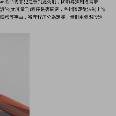
art甚至將罪犯之被判處死刑，比喻為猶如遭雷擊
訴訟(尤其量刑)程序是否周密，各州隨即從法制上進
、憫恕等事由，審理程序分為定罪、量刑兩個階段進