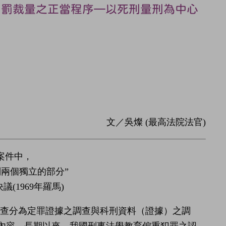
刑罰裁量之正當程序—以死刑量刑為中心
文／吳燦 (最高法院法官)
案件中，
兩個獨立的部分”
(1969年羅馬)
查分為定罪證據之調查與科刑資料（證據）之調
要內容，長期以來，我國刑事法學教育偏重犯罪之認