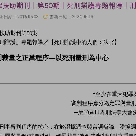
律扶助期刊｜第50期｜死刑辯護專題報導｜
佈日期：
2016.05.03
更新日期：
2024.06.13
扶助期刊第50期
刑辯護」專題報導／【死刑辯護中的人們：法官】
罰裁量之正當程序—以死刑量刑為中心
“至少在重大犯罪
審判程序應分為定罪與量刑
─第10屆世界刑法學大會決議
刑事審判程序的核心，在於證據調查與言詞辯論。證據調
定罪與量刑(或稱科刑、刑罰裁量)為刑事審判活動之重