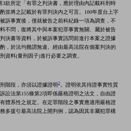
第3款所定「有罪之判決書，應於理由內記載科刑時
審酌並將之記載於有罪判決內之可言。100年度台上字
問被訴事實後，僅就被告之前科紀錄一項為調查，不
資料不問，復將其中與本案犯罪事實無關、屬於被告
、判決書等資料，於被訴事實訊問前進行本案之證據
審酌，於法均難謂無違。經由最高法院在個案判決的
刑資料(量刑因子)進行必要之調查。
2
刑階段，亦須以證據證明
。證明依其待證事實性質
訟法第155條第2項即係嚴格證明之法文，自由證
尚未有體系性之規定。在定罪階段之事實應適用嚴格證
實務多援引最高法院上開判例，認為因其非屬犯罪構