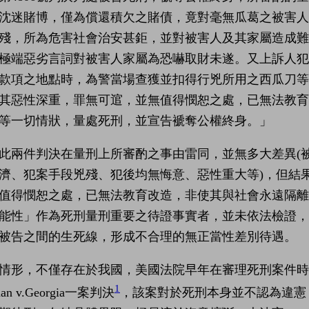
沈迷賭博，僅為償還積欠之賭債，竟對毫無瓜葛之被害
殘，所為危害社會治安甚鉅，並對被害人及其家屬造成
極端惡劣言詞對被害人家屬為恐嚇取財未遂。又上訴人
款項之地點時，為警當場查獲並扣得行兇所用之西瓜刀等
其惡性深重，罪無可逭，並無值得憫恕之處，已無法教
等一切情狀，量處死刑，並宣告褫奪公權終身。」
此兩件判決在量刑上所審酌之事由雷同，並無多大差異(
濟、犯案手段兇殘、犯後均無悔意、惡性重大等)，但結
值得憫恕之處，已無法教育改造，非使其與社會永遠隔
能性」作為死刑量刑重要之待證事實者，並未依法檢證
被告之間的生死線，形成不合理的無正當性差別待遇。
情形，不僅存在於我國，美國法院早年在審理死刑案件時，
1
man v.Georgia一案判決
，該案對於死刑本身並不認為違憲，