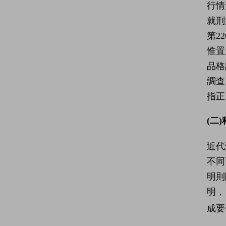
行情
就刑
第2
惟置
品格
調查
指正
(二
近代
不同
明則
明，
成要