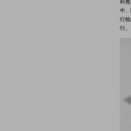
科無
中、
行檢
行。