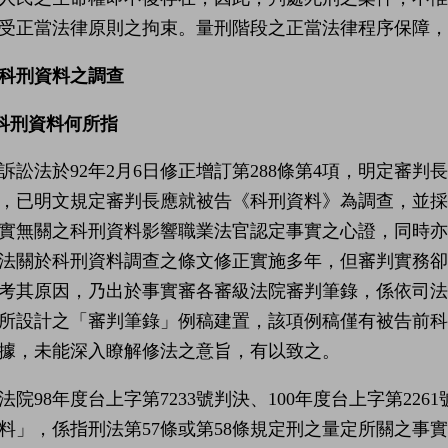
受正當法律原則之拘束。量刑階段之正當法律程序保障，
科刑資料之調查
)科刑資料何所指
訴訟法於92年2月6日修正增訂第288條第4項，明定審
，已明文規定審判長應就被告《科刑資料》為調查，並
實無關之科刑資料影響職業法官認定事實之心證，同時
法關於科刑資料調查之條文修正實施多年，但審判實務卻
考其原因，乃出於事實審各審級法院審判筆錄，係依司法
所設計之「審判筆錄」例稿建置，該項例稿僅有被告前
據，未能深入瞭解修法之意旨，有以致之。
法院98年度台上字第7233號判決、100年度台上字第22
料」，係指刑法第57條或第58條規定刑之量定所關之事