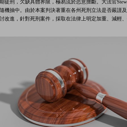
期徒刑，欠缺具體界限，極易流於恣意擅斷。大法官Stew
隨機抽中。由於本案判決著重在各州死刑立法是否嚴謹及
討改進，針對死刑案件，採取在法律上明定加重、減輕