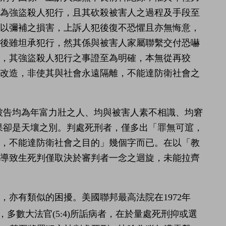
人為強盜殺人犯行，且其砍殺被害人之過程及手段至
難以彌補之損害，上訴人犯後復不恐懼且亦無悔意，
犯後雖坦承犯行，然其係與被害人家屬聯繫交付恐嚇
，其強盜殺人犯行之事證至為明確，本無從再狡
育改造，非使其與社會永遠隔離，不能達防衛社會之
被告均為年富力壯之人、均與被害人素不相識、均窘
果卻是天壤之別。判處死刑者，僅多出「罪無可逭，
離，不能達防衛社會之目的」幾個字而已。在以「教
，導致生死判僅取決於審判者一念之迴旋，未能拉齊
亦有類似的困擾。美國聯邦最高法院在1972年
多數大法官(5:4)所詬病者，在於量處死刑抑或選