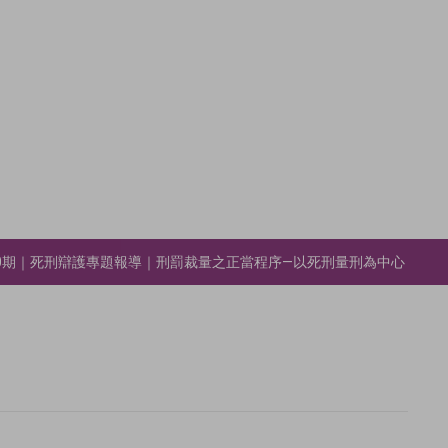
0期｜死刑辯護專題報導｜刑罰裁量之正當程序—以死刑量刑為中心