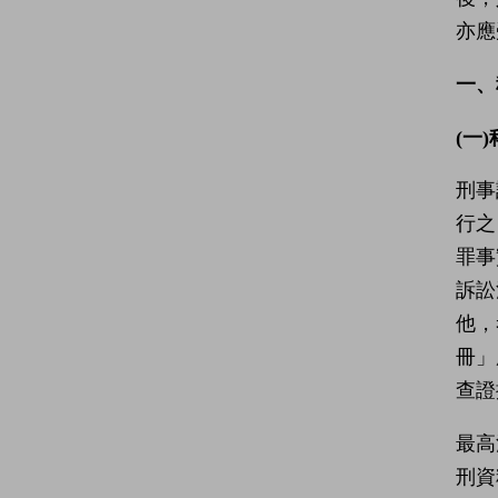
亦應
一、
(一
刑事
行之
罪事
訴訟
他，
冊」
查證
最高
刑資