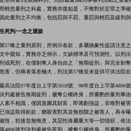
而輕忽量刑之科處，實務亦復如是，不惟對於定罪之準
因此量刑之不均衡，包括罰與不罰、重罰與輕罰及緩刑與
生死判/一念之迴旋
第57條之量刑原則，所例示各款，多屬抽象性提請注意
文中窺知，實務亦乏例示，欠缺標準及可預測性。以刑法第
刑或死刑，在僅剝奪人身自由之「無期徒刑」與完全剝
危害，但兩者落差極大，刑法第57條並未提供可供法院
最高法院97年度台上字第5018號、98年度台上字第480
決判處被告無期徒刑，褫奪公權終身，所審酌的量刑事
人素不相識，僅因貪圖其財富，即籌劃強盜，非唯對被
已強盜取得鉅款，猶殺害對其並無怨隙之被害人，再令
逾恆，犯後並無悔意，其惡性殊屬重大等一切情狀，依法
第4806號判決判處被告死刑，褫奪公權終身，所審酌的