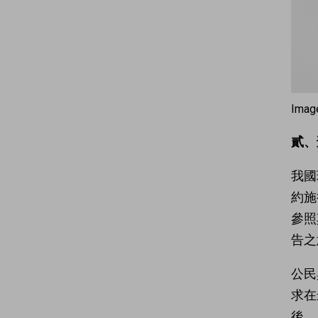
Imag
貳、
我國
約施
參照
告之
公民
求在
後，