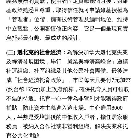
義務無酬的貢獻，使用者固定貢獻幾個月後，對維
基政策熟悉且尊重，取得信任就可申請維基授權為
「管理者」位階，擁有技術管理及編輯地位。維持
中立觀點，公開審慎修正內容，它是一個呈現真實
烏托邦最有趣、最成功的設計。
(三) 魁北克的社會經濟：
為解決加拿大魁北克失業
及經濟發展困境，舉行「就業與經濟高峰會」邀請
社運組織、社區組織及其他公民社會團體。最後達
成「社會經濟托育政策」，市民每天只要付7元加幣
(約台幣165元)加上政府預算，確保托育人員可領取
不錯的待遇。托育中心一律為非營利才能獲得政府
補貼，防止資本主義進入這市場。中心雇用8000
人，半數是受培訓後的中低收入戶者，擔任居家服
務員，被納入合作社或非營利組織。解決失業和托
育公共化問題。