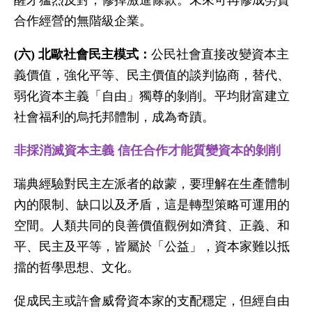
醒才猛烈反對，修掉激進條款。未來可再修成勞資
合作經營的無階級企業。
(六) 北歐社會民主模式：
公民社會直接改變資本主
義價值，強化平等、民主價值的談判協商，替代、
弱化資本主義「自由」獨尊的剝削。平均財富建立
社會福利的烏托邦體制，成為奇蹟。
非採消滅資本主義 信任合作才能質變資本的剝削
瑞典經驗對民主左派者的啟蒙，要理解在生產體制
內的限制、缺口以及矛盾，這是轉型策略可運用的
空間。人類共同的良善價值觀例如濟貧、正義、和
平、民主及平等，皆屬於「公益」，資本家難以抵
擋的哲學思想、文化。
促成民主或許會威脅資本家的支配穩定，但經自由