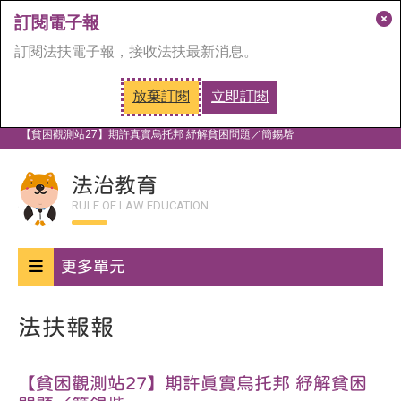
訂閱電子報
關
訂閱法扶電子報，接收法扶最新消息。
閉
訂
放棄訂閱
立即訂閱
閱
首頁
法治教育
法扶報報
視
【貧困觀測站27】期許真實烏托邦 紓解貧困問題／簡錫堦
窗
法治教育
RULE OF LAW EDUCATION
更多單元
法扶報報
【貧困觀測站27】期許真實烏托邦 紓解貧困