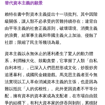
替代資本主義的願景
賴特在書中對資本主義提出十一項批判。其中因階
級關係，讓人類不必承受的苦難持續存在；違背自
由平等主義的社會正義原則，破壞環境、消費主義
的浪費、給軍事主義和帝國主義火上加油、侵蝕了
社群；限縮了民主等幾項為最。
資本主義以永無休止的逐利產生了驚人的動力體
系，利潤極大化、鼓勵貪婪，它掌握了人類「自私
自利本性」，已深入人們思想形成文化，炒股炒房
追逐暴利，成國民金錢遊戲。馬克思主義者至今無
法實現以工人革命消滅資本主義的主張，也是因為
難以抵抗「人的劣根性」。此外更因資產不平等分
配，擁有資本的資本家成為支配者，在市場自由競
爭的結構下，有利大資本家的併吞與剝削，累積財