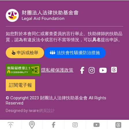
財團法人法律扶助基金會
Legal Aid Foundation
如您對於本會同仁或審查委員的言行舉止、扶助律師的扶助品
質，認為有違反法令或言行不當等情況，可以
具名
提出申訴。
申訴或檢舉
法扶會性騷擾防治措施
隱私權保護政策
前
前
前
前
往
往
往
往
訂閱電子報
t
f
i
y
h
a
n
o
© Copyright 2023 財團法人法律扶助基金會 All Rights
Reserved
r
c
s
u
e
e
t
t
Designed by iware
網頁設計
a
b
a
u
浮
d
o
g
b
動
前
前
前
前