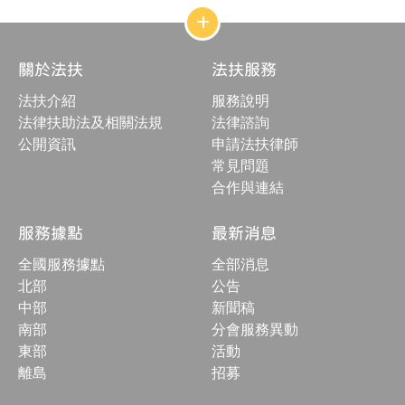
網
站
結
關於法扶
法扶服務
構
收
法扶介紹
服務說明
合
按
法律扶助法及相關法規
法律諮詢
鈕
公開資訊
申請法扶律師
常見問題
合作與連結
服務據點
最新消息
全國服務據點
全部消息
北部
公告
中部
新聞稿
南部
分會服務異動
東部
活動
離島
招募