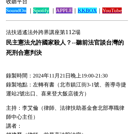
收聽平台
SoundOn
｜
Spotify
｜
APPLE
｜
KKBOX
｜
YouTube
112
法扶逍遙法外跨界講座第
場
民主憲法允許國家殺人？--聽前法官談台灣的
死刑合憲判決
錄製時間：2024年11月21日晚上19:00-21:30
錄製地點：左轉有書（北市鎮江街3-1號、善導寺捷
運站2號出口、喜來登大飯店後方）
主持：李艾倫（律師、法律扶助基金會北部專職律
師中心主任）
講者：