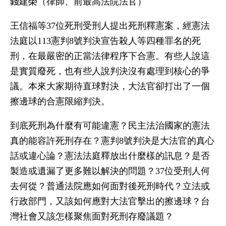
錢建榮（律師、前最高法院法官）
王信福等37位死刑受刑人提出死刑釋憲案，經憲法
法庭以113憲判8號判決宣告殺人等四種罪名的死
刑，在最嚴密的正當法律程序下合憲。有些人說這
是實質廢死，也有些人說判決沒有處理到核心的爭
議。本來大家期待直球對決，大法官卻打出了一個
擦邊球的合憲限縮判決。
到底死刑為什麼有可能違憲？民主法治國家的憲法
真的能容許死刑存在？憲判8號判決是大法官的真心
話或違心論？憲法法庭釋放出什麼樣的訊息？是否
製造或遺漏了更多難以解決的問題？37位受刑人何
去何從？普通法院應如何面對後死刑時代？立法或
行政部門，又該如何應對大法官擊出的擦邊球？台
灣社會又該怎樣聚焦面對死刑存廢議題？