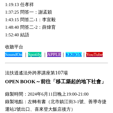
1:19:13 任孝祥
1:37:25 問答一：謝孟穎
1:43:15 問答二-1：李宣毅
1:48:40 問答二-2：薛煒育
1:52:40 結語
收聽平台
SoundOn
｜
Spotify
｜
APPLE
｜
KKBOX
｜
YouTube
107
法扶逍遙法外跨界講座第
場
OPEN BOOK～前往「移工築起的地下社會」
錄製時間：2024年6月11日晚上19:00-21:00
錄製地點：左轉有書（北市鎮江街3-1號、善導寺捷
運站2號出口、喜來登大飯店後方）