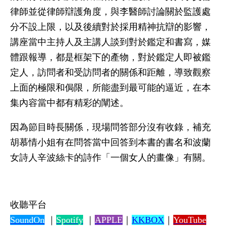
律師並從律師辯護角度，與李醫師討論關於監護處
分不設上限，以及後續對於採用精神抗辯的影響，
講座當中主持人及主講人談到對於鑑定和書寫，媒
體跟報導，都是框架下的產物，對於鑑定人即被鑑
定人，訪問者和受訪問者的關係和距離，導致觀察
上面的極限和侷限，所能盡到最可能的逼近，在本
集內容當中都有精彩的闡述。
因為節目時長關係，現場問答部分沒有收錄，補充
胡慕情小姐有在問答當中回答到本書的書名和波蘭
女詩人辛波絲卡的詩作「一個女人的畫像」有關。
收聽平台
SoundOn
｜
Spotify
｜
APPLE
｜
KKBOX
｜
YouTube