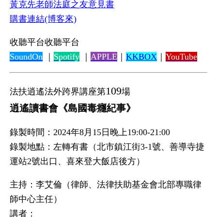
黃克先老師法庭之友意見書
購書連結(博客來)
收聽平台收聽平台
SoundOn
｜
Spotify
｜
APPLE
｜
KKBOX
｜
YouTube
109
法扶逍遙法外跨界講座第
場
逍遙讀書會《島國毒癮紀事》
錄製時間：2024年8月15日晚上19:00-21:00
錄製地點：左轉有書（北市鎮江街3-1號、善導寺捷
運站2號出口、喜來登大飯店後方）
主持：李艾倫（律師、法律扶助基金會北部專職律
師中心主任）
講者：