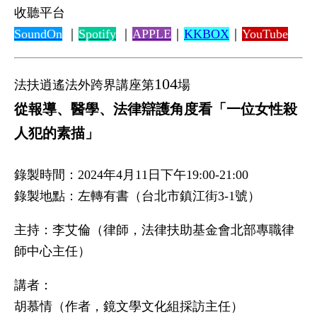
收聽平台
SoundOn
｜
Spotify
｜
APPLE
｜
KKBOX
｜
YouTube
104
法扶逍遙法外跨界講座第
場
從報導、醫學、法律辯護角度看「一位女性殺
人犯的素描」
錄製時間：2024年4月11日下午19:00-21:00
錄製地點：左轉有書（台北市鎮江街3-1號）
主持：李艾倫（律師，法律扶助基金會北部專職律
師中心主任）
講者：
胡慕情（作者，鏡文學文化組採訪主任）