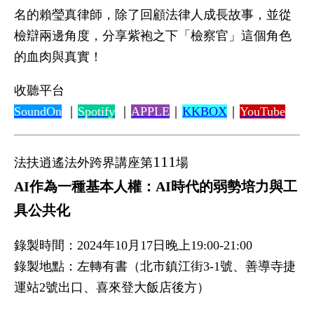
名的賴瑩真律師，除了回顧法律人成長故事，並從
檢辯兩邊角度，分享紫袍之下「檢察官」這個角色
的血肉與真實！
收聽平台
SoundOn
｜
Spotify
｜
APPLE
｜
KKBOX
｜
YouTube
111
法扶逍遙法外跨界講座第
場
AI作為一種基本人權：AI時代的弱勢培力與工
具公共化
錄製時間：2024年10月17日晚上19:00-21:00
錄製地點：左轉有書（北市鎮江街3-1號、善導寺捷
運站2號出口、喜來登大飯店後方）