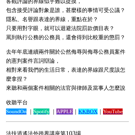
客觀評論的界線似乎難以捉摸，
包含接受評論對象是誰，甚麼樣的事情可受公議？
隱私、名譽跟表達的界線，重點在於？
只要用對字眼，就可以迴避法院罰款價目表？
罵到執行公務的公務員，還會得到比較重的懲罰？
去年年底連續兩件關於公然侮辱與侮辱公務員案件
的憲判案件言詞辯論，
相對來看我們的生活日常，表達的界線跟尺度該怎
麼拿捏？
來聽和兩個案件相關的法官與律師及當事人怎麼說
收聽平台
SoundOn
｜
Spotify
｜
APPLE
｜
KKBOX
｜
YouTube
103
法扶逍遙法外跨界講座第
場