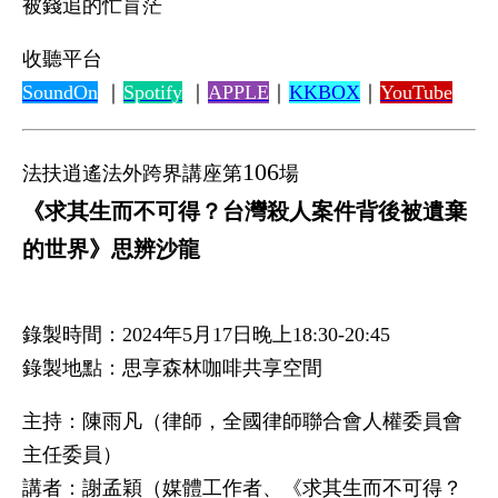
被錢追的忙盲茫
收聽平台
SoundOn
｜
Spotify
｜
APPLE
｜
KKBOX
｜
YouTube
106
法扶逍遙法外跨界講座第
場
《求其生而不可得？台灣殺人案件背後被遺棄
的世界》思辨沙龍
錄製時間：2024年5月17日晚上18:30-20:45
錄製地點：思享森林咖啡共享空間
主持：陳雨凡（律師，全國律師聯合會人權委員會
主任委員）
講者：謝孟穎（媒體工作者、《求其生而不可得？