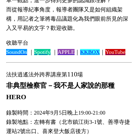
單一觀點，進一步得到更多的認識跟理解？
而從報導紀事角度，報導者團隊又是如何組織架
構，用記者之筆將毒品議題化為我們眼前所見的深
入又平易的文字？歡迎收聽。
收聽平台
SoundOn
｜
Spotify
｜
APPLE
｜
KKBOX
｜
YouTube
110
法扶逍遙法外跨界講座第
場
非典型檢察官－我不是人家說的那種
HERO
錄製時間：2024年9月5日晚上19:00-21:00
錄製地點：左轉有書（北市鎮江街3-1號、善導寺捷
運站2號出口、喜來登大飯店後方）