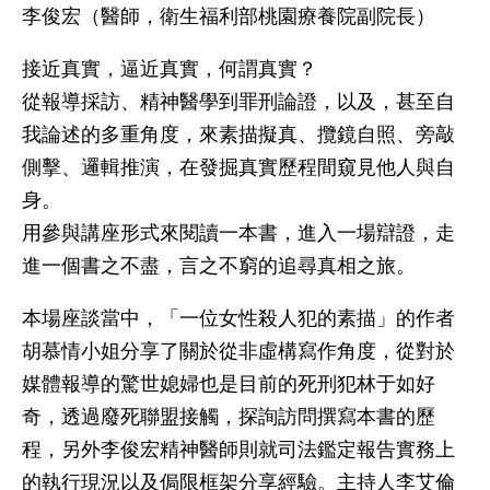
李俊宏（醫師，衛生福利部桃園療養院副院長）
接近真實，逼近真實，何謂真實？
從報導採訪、精神醫學到罪刑論證，以及，甚至自
我論述的多重角度，來素描擬真、攬鏡自照、旁敲
側擊、邏輯推演，在發掘真實歷程間窺見他人與自
身。
用參與講座形式來閱讀一本書，進入一場辯證，走
進一個書之不盡，言之不窮的追尋真相之旅。
本場座談當中，「一位女性殺人犯的素描」的作者
胡慕情小姐分享了關於從非虛構寫作角度，從對於
媒體報導的驚世媳婦也是目前的死刑犯林于如好
奇，透過廢死聯盟接觸，探詢訪問撰寫本書的歷
程，另外李俊宏精神醫師則就司法鑑定報告實務上
的執行現況以及侷限框架分享經驗。主持人李艾倫