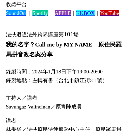
收聽平台
SoundOn
｜
Spotify
｜
APPLE
｜
KKBOX
｜
YouTube
101
法扶逍遙法外跨界講座第
場
我的名字？Call me by MY NAME---原住民羅
馬拼音改名案分享
錄製時間：2024年1月18日下午19:00-20:00
錄製地點：左轉有書（台北市鎮江街3-1號）
主持人／講者
Savungaz Valincinan／原青陣成員
講者
林秉嶔／法扶原民法律服務中心主任、原民羅馬拼