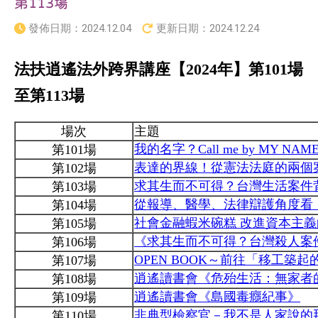
第113場
發佈日期：
2024.12.04
更新日期：
2024.12.24
法扶逍遙法外跨界講座【2024年】第101場
至第113場
場次
主題
我的名字？Call me by MY 
第101場
表達的界線！從憲法法庭的兩個
第102場
求其生而不可得？台灣生活案件背
第103場
從報導、醫學、法律辯護角度看
第104場
社會金融蝦米碗糕 改進資本主
第105場
《求其生而不可得？台灣殺人案
第106場
OPEN BOOK～前往「移工築
第107場
逍遙讀書會《危殆生活：無家者
第108場
逍遙讀書會《島國毒癮紀事》
第109場
非典型檢察官－我不是人家說的那
第110場