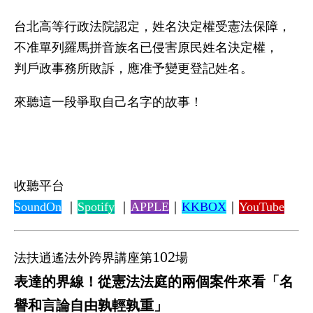
台北高等行政法院認定，姓名決定權受憲法保障，
不准單列羅馬拼音族名已侵害原民姓名決定權，
判戶政事務所敗訴，應准予變更登記姓名。
來聽這一段爭取自己名字的故事！
收聽平台
SoundOn
｜
Spotify
｜
APPLE
｜
KKBOX
｜
YouTube
102
法扶逍遙法外跨界講座第
場
表達的界線！從憲法法庭的兩個案件來看「名
譽和言論自由孰輕孰重」