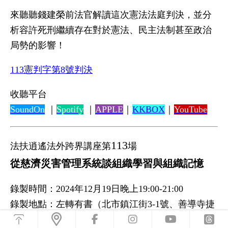
來聽聽錢建榮前法官解讀這次憲法法庭判決，並分
析容許死刑繼續存在對於憲法、民主法制甚至政治
局勢的影響！
113憲判字第8號判決
收聽平台
SoundOn
｜
Spotify
｜
APPLE
｜
KKBOX
｜
YouTube
113
法扶逍遙法外跨界講座第
場
從慈濟災害管理系統談組織學習與組織記憶
錄製時間：2024年12月19日晚上19:00-21:00
錄製地點：左轉有書（北市鎮江街3-1號、善導寺捷
浮
運站2號出口、喜來登大飯店後方）
動
前
前
前
前