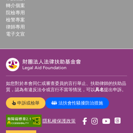
轉介個案
院檢專用
檢警專案
律師專用
電子文宣
財團法人法律扶助基金會
Legal Aid Foundation
如您對於本會同仁或審查委員的言行舉止、扶助律師的扶助品
質，認為有違反法令或言行不當等情況，可以
具名
提出申訴。
申訴或檢舉
法扶會性騷擾防治措施
隱私權保護政策
前
前
前
前