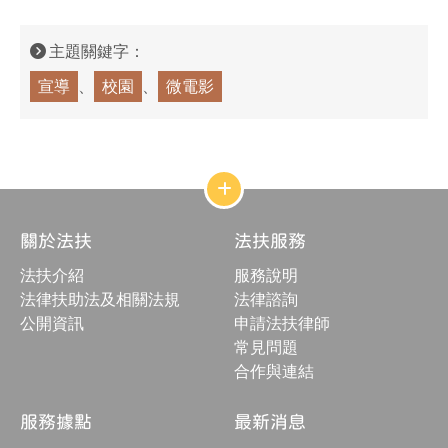
主題關鍵字：
宣導
校園
微電影
網
站
結
關於法扶
法扶服務
構
收
法扶介紹
服務說明
合
按
法律扶助法及相關法規
法律諮詢
鈕
公開資訊
申請法扶律師
常見問題
合作與連結
服務據點
最新消息