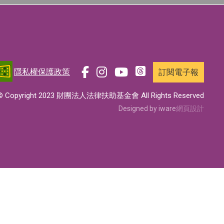
隱私權保護政策
訂閱電子報
前
前
前
前
往
往
往
往
© Copyright 2023 財團法人法律扶助基金會 All Rights Reserved
t
f
i
y
Designed by iware
網頁設計
h
a
n
o
r
c
s
u
e
e
t
t
a
b
a
u
d
o
g
b
s
o
r
e
專
k
a
專
頁
專
m
頁
頁
專