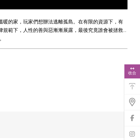
溫暖的家，玩家們想辦法逃離孤島。在有限的資源下，有
律規範下，人性的善與惡漸漸展露，最後究竟誰會被拯救…
。
浮
動
收合
功
能
選
單
前
往
f
a
前