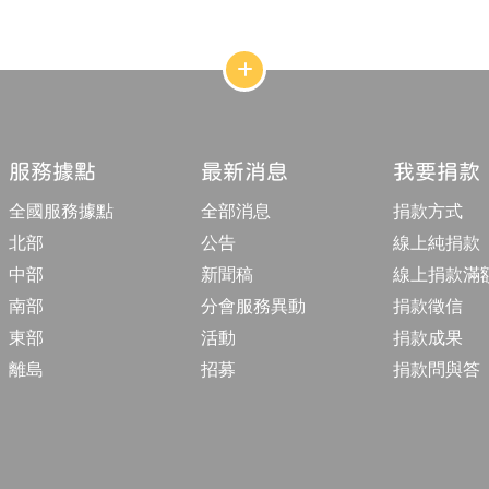
網
站
結
構
收
合
服務據點
最新消息
我要捐款
按
鈕
全國服務據點
全部消息
捐款方式
北部
公告
線上純捐款
中部
新聞稿
線上捐款滿
南部
分會服務異動
捐款徵信
東部
活動
捐款成果
離島
招募
捐款問與答