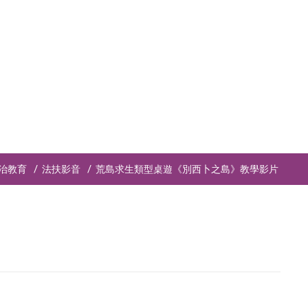
治教育
法扶影音
荒島求生類型桌遊《別西卜之島》教學影片