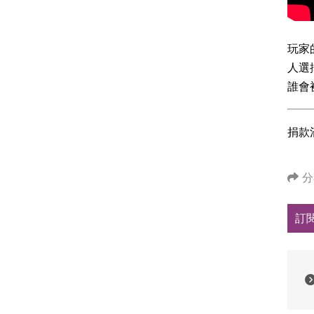
玩家
人選
誰會
捐款
分
訂