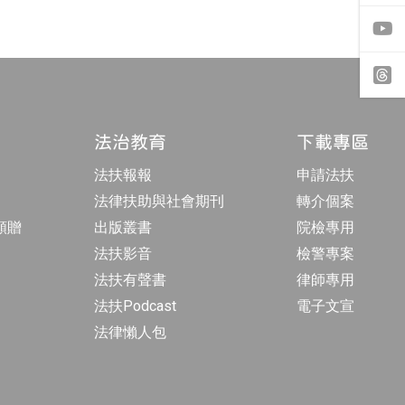
c
往
e
i
b
n
o
s
o
t
y
k
a
o
專
g
u
頁
r
t
t
a
u
h
m
b
r
法治教育
下載專區
專
e
e
頁
a
法扶報報
申請法扶
d
s
法律扶助與社會期刊
轉介個案
額贈
出版叢書
院檢專用
法扶影音
檢警專案
法扶有聲書
律師專用
法扶Podcast
電子文宣
法律懶人包