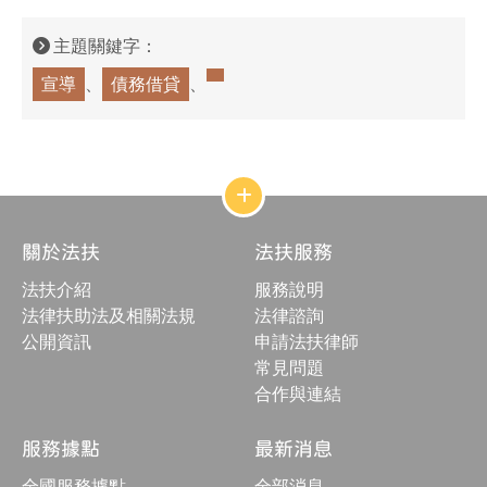
主題關鍵字：
宣導
債務借貸
網
站
結
關於法扶
法扶服務
構
收
法扶介紹
服務說明
合
按
法律扶助法及相關法規
法律諮詢
鈕
公開資訊
申請法扶律師
常見問題
合作與連結
服務據點
最新消息
全國服務據點
全部消息