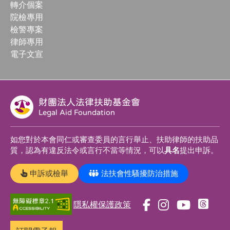
轉介個案
院檢專用
檢警專案
律師專用
電子文宣
財團法人法律扶助基金會
Legal Aid Foundation
如您對於本會同仁或審查委員的言行舉止、扶助律師的扶助品
質，認為有違反法令或言行不當等情況，可以
具名
提出申訴。
申訴或檢舉
法扶會性騷擾防治措施
隱私權保護政策
前
前
前
前
往
往
往
往