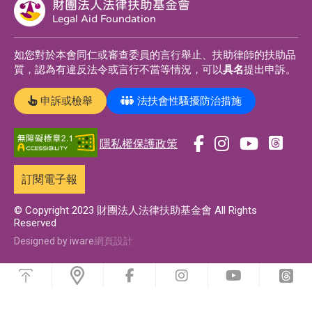
財團法人法律扶助基金會
Legal Aid Foundation
如您對於本會同仁或審查委員的言行舉止、扶助律師的扶助品
質，認為有違反法令或言行不當等情況，可以
具名
提出申訴。
申訴或檢舉
法扶會性騷擾防治措施
隱私權保護政策
前
前
前
前
往
往
往
往
訂閱電子報
t
f
i
y
h
a
n
o
© Copyright 2023 財團法人法律扶助基金會 All Rights
Reserved
r
c
s
u
e
e
t
t
Designed by iware
網頁設計
a
b
a
u
浮
d
o
g
b
動
前
前
前
前
功
s
o
r
e
往
往
往
往
能
f
i
y
t
專
k
a
專