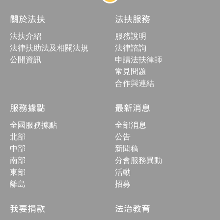
站
結
關於法扶
法扶服務
構
收
法扶介紹
服務說明
合
按
法律扶助法及相關法規
法律諮詢
鈕
公開資訊
申請法扶律師
常見問題
合作與連結
服務據點
最新消息
全國服務據點
全部消息
北部
公告
中部
新聞稿
南部
分會服務異動
東部
活動
離島
招募
我要捐款
法治教育