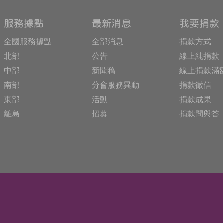
構
收
合
服務據點
最新消息
我要捐款
按
鈕
全國服務據點
全部消息
捐款方式
北部
公告
線上純捐款
中部
新聞稿
線上捐款滿
南部
分會服務異動
捐款徵信
東部
活動
捐款成果
離島
招募
捐款問與答