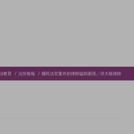
治教育
法扶報報
國民法官案件的律師協助困境／洪大植律師