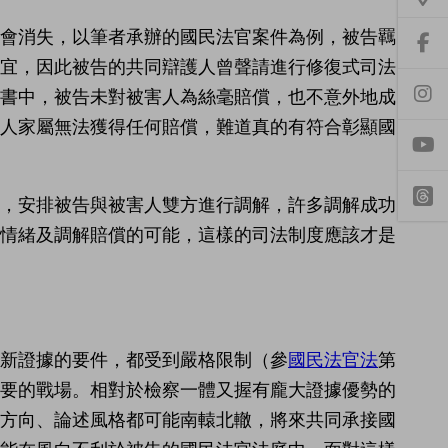
怕會消失，以筆者承辦的國民法官案件為例，被告羈
前
事宜，因此被告的共同辯護人曾聲請進行修復式司法
往
f
決書中，被告未對被害人為絲毫賠償，也不意外地成
a
前
c
往
害人家屬無法獲得任何賠償，難道真的有符合彰顯國
e
i
b
n
o
s
o
t
y
k
a
o
前，安排被告與被害人雙方進行調解，許多調解成功
專
g
u
頁
r
t
發情緒及調解賠償的可能，這樣的司法制度應該才是
t
a
u
h
m
b
r
專
e
e
頁
a
d
s
新證據的要件，都受到嚴格限制（參
國民法官法
第
重要的戰場。相對於檢察一體又握有龐大證據優勢的
護方向、論述風格都可能南轅北轍，將來共同承接國