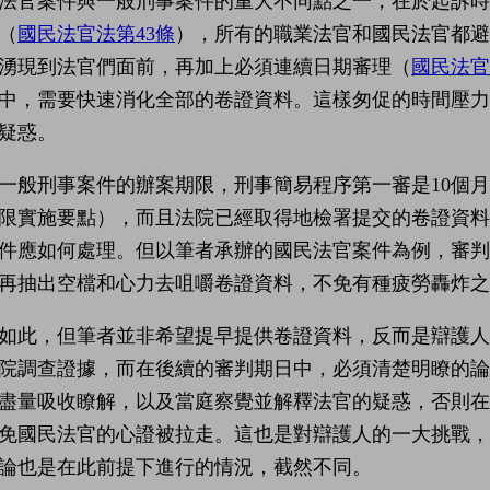
法官案件與一般刑事案件的重大不同點之一，在於起訴
（
國民法官法第43條
），所有的職業法官和國民法官都避
湧現到法官們面前，再加上必須連續日期審理（
國民法官
中，需要快速消化全部的卷證資料。這樣匆促的時間壓
疑惑。
一般刑事案件的辦案期限，刑事簡易程序第一審是10個月
限實施要點），而且法院已經取得地檢署提交的卷證資
件應如何處理。但以筆者承辦的國民法官案件為例，審判
再抽出空檔和心力去咀嚼卷證資料，不免有種疲勞轟炸之
如此，但筆者並非希望提早提供卷證資料，反而是辯護
院調查證據，而在後續的審判期日中，必須清楚明瞭的
盡量吸收瞭解，以及當庭察覺並解釋法官的疑惑，否則
免國民法官的心證被拉走。這也是對辯護人的一大挑戰
論也是在此前提下進行的情況，截然不同。