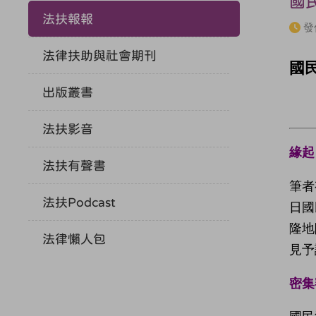
國
法扶報報
發
法律扶助與社會期刊
國
出版叢書
法扶影音
緣起
法扶有聲書
筆者
法扶Podcast
日國
隆地
法律懶人包
見予
密集