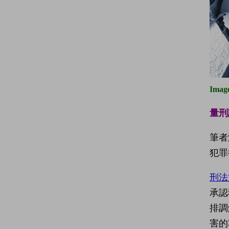
Imag
量刑
筆者
犯罪
刑法
承認
排調
害的