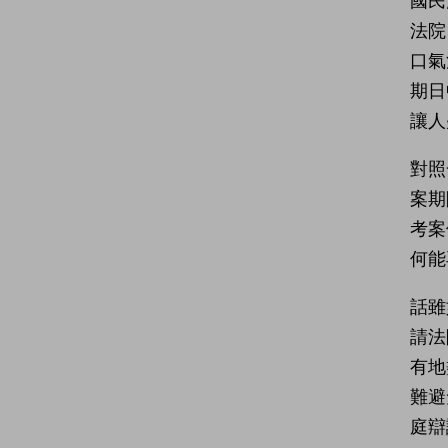
國民
法院
口氣
期日
讓人
對照
案期
考案
何能
話雖
請法
有地
難避
庭辯