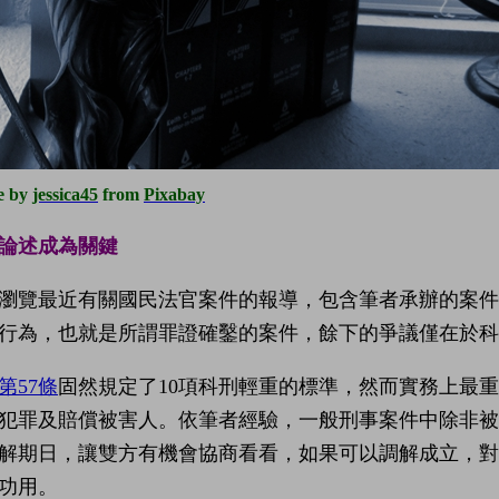
e by
jessica45
from
Pixabay
論述成為關鍵
瀏覽最近有關國民法官案件的報導，包含筆者承辦的案
行為，也就是所謂罪證確鑿的案件，餘下的爭議僅在於科
第57條
固然規定了10項科刑輕重的標準，然而實務上最
犯罪及賠償被害人。依筆者經驗，一般刑事案件中除非
解期日，讓雙方有機會協商看看，如果可以調解成立，
功用。