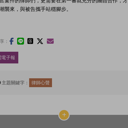
官案件的律師們，更需要在第一審就充分的團體合作，
潮襲來，與被告攜手站穩腳步。
享：
閱電子報
主題關鍵字：
律師心聲
網
站
結