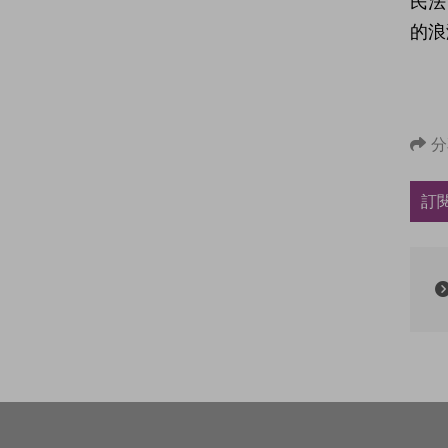
民法
的浪
分
訂