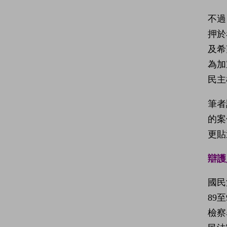
不過
押於
及希
為加
民主
筆者
的案
更貼
辯護
國民
89
檢察