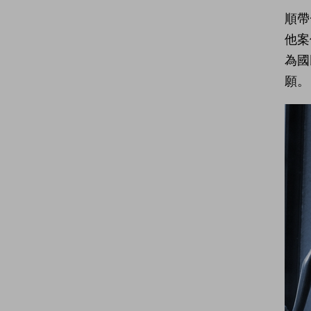
順帶
他案
為國
願。