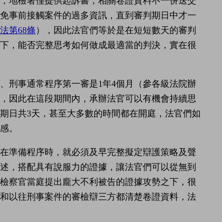
時，地檢署僅提供起訴書，相關卷證資料不一併送交
免事前接觸案件的過多資訊，直到審判期日中才一
法第68條
），因此法官們等於是在短短數天的審判
力下，能否完整思考如何做成最適當的判決，實在很
、刑事通常程序第一審是1年4個月（參各級法院辦
料，因此在這段期間內，承辦法官可以有機會持續思
期日共3天，甚至大多數的時間都在開庭，法官們如
感。
人在準備程序時，就必須及早完整擬定辯護策略及聲
論述，搭配具有說服力的證據，讓法官們可以從無到
在檢察官當庭提出龐大不利被告的證據攻勢之下，很
，和以往刑事案件的審檢辯三方都清楚卷證資料，法