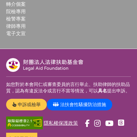
轉介個案
院檢專用
檢警專案
律師專用
電子文宣
財團法人法律扶助基金會
Legal Aid Foundation
如您對於本會同仁或審查委員的言行舉止、扶助律師的扶助品
質，認為有違反法令或言行不當等情況，可以
具名
提出申訴。
申訴或檢舉
法扶會性騷擾防治措施
隱私權保護政策
前
前
前
前