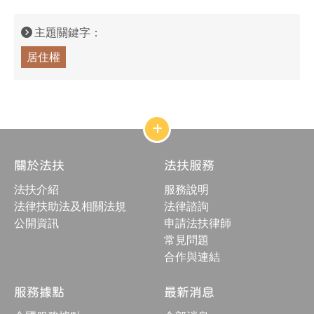
主題關鍵字：
居住權
網
站
結
關於法扶
法扶服務
構
收
法扶介紹
服務說明
合
按
法律扶助法及相關法規
法律諮詢
鈕
公開資訊
申請法扶律師
常見問題
合作與連結
服務據點
最新消息