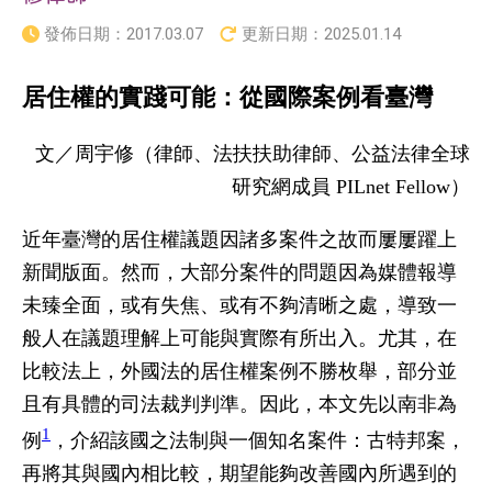
發佈日期：
2017.03.07
更新日期：
2025.01.14
居住權的實踐可能：從國際案例看臺灣
文／周宇修（律師、法扶扶助律師、公益法律全球
研究網成員 PILnet Fellow）
近年臺灣的居住權議題因諸多案件之故而屢屢躍上
新聞版面。然而，大部分案件的問題因為媒體報導
未臻全面，或有失焦、或有不夠清晰之處，導致一
般人在議題理解上可能與實際有所出入。尤其，在
比較法上，外國法的居住權案例不勝枚舉，部分並
且有具體的司法裁判判準。因此，本文先以南非為
1
例
，介紹該國之法制與一個知名案件：古特邦案，
再將其與國內相比較，期望能夠改善國內所遇到的