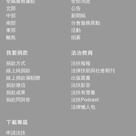
全國服務據點
全部消息
北部
公告
中部
新聞稿
南部
分會服務異動
東部
活動
離島
招募
我要捐款
法治教育
捐款方式
法扶報報
線上純捐款
法律扶助與社會期刊
線上捐款滿額贈
出版叢書
捐款徵信
法扶影音
捐款成果
法扶有聲書
捐款問與答
法扶Podcast
法律懶人包
下載專區
申請法扶