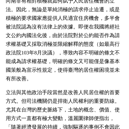
向南非有相對積極就如何賦予人民居住機會的立
法。因此，無論是單純消極的請求停止迫遷，或是
積極的要求國家應提供人民適宜住房機會，多半會
被法院認為沒有法律上的依據。即便在我國將經社
文公約內國法化後，由於法院對於公約能否作為請
求權基礎又採取消極並限縮解釋的態度（如最高行
政法院103年8月決議），導致內容不明確的條文不
能成為請求權基礎，明確的條文又可能僅是像基本
國策般為宣示性規定，使得臺灣的居住權困境並未
有所改善。
立法與其他政治手段當然是改善人民居住權的首要
方式。但司法機關仍是捍衛人民權利的重要防線。
尤其在台灣的歷史脈絡下，土地的概念、價值、使
用方式一直都有極大變動，溫麗圜律師便指出，
「隨著經濟發展的持續，強制驅逐的事例不會因此