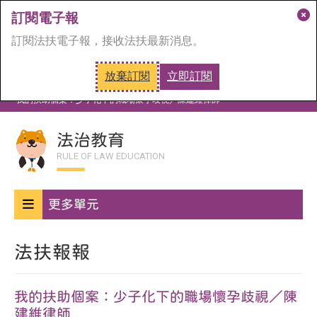
訂閱電子報
關
訂閱法扶電子報，接收法扶最新消息。
閉
訂
放棄訂閱
立即訂閱
閱
首頁
法治教育
法扶報報
視
我的扶助個案：少子化下的職場懷孕歧視／陳建維律師
窗
法治教育
RULE OF LAW EDUCATION
更多單元
法扶報報
我的扶助個案：少子化下的職場懷孕歧視／陳
建維律師