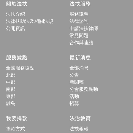
結
關於法扶
法扶服務
構
收
法扶介紹
服務說明
合
按
法律扶助法及相關法規
法律諮詢
鈕
公開資訊
申請法扶律師
常見問題
合作與連結
服務據點
最新消息
全國服務據點
全部消息
北部
公告
中部
新聞稿
南部
分會服務異動
東部
活動
離島
招募
我要捐款
法治教育
捐款方式
法扶報報