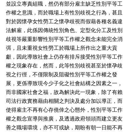
並設立專責組職，然仍有部分雇主缺乏性別平等工
作權之意識，而於職場上有性別歧視之行為，甚且
對於因懷孕女性勞工之懷孕歧視而假藉各種名義違
法解雇，此係因傳統性別角色、定型化分工及性別
歧視等嚴重影響性別平等工作權之觀念未能完全消
弭，且未重視女性勞工於職場上所作出之重大貢
獻，因此導致社會上仍存有排斥接受性別平等工作
權之現象存在，然而，此等性別歧視甚至於懷孕歧
視之行徑，不僅限制及阻礙性別平等工作權之發
展，更係導致現今少子化之社會結構之因素之一，
而非國家社會之福，故為解決此一現象，除了有賴
司法行政實務藉由相關之判決及處分加以導正，而
使得雇主不再有心存僥倖之心態外，性別平等工作
權之觀念宣導與推廣，及透過政府領頭而建立更友
善之職場環境，亦不可或缺，期盼有朝一日能不再