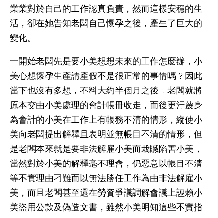
業業對於自己的工作認真負責，然而這樣安穩的生
活，卻在她告知老闆自己懷孕之後，產生了巨大的
變化。
一開始老闆先是要小美想想未來的工作怎麼辦，小
美心想懷孕生產請產假不是很正常的事情嗎？因此
當下也沒有多想，不料大約半個月之後，老闆就將
原本交由小美處理的會計帳冊收走，而後更汙蔑身
為會計的小美在工作上有帳務不清的情形，縱使小
美向老闆提出解釋且表明並無帳目不清的情形，但
是老闆本來就是要非法解雇小美而栽贓陷害小美，
當然對於小美的解釋毫不理會，仍惡意以帳目不清
等不實理由刁難而以無法勝任工作為由非法解雇小
美，而且老闆甚至還在勞資爭議調解會議上誣賴小
美盜用公款及偽造文書，雖然小美明知這些不實指