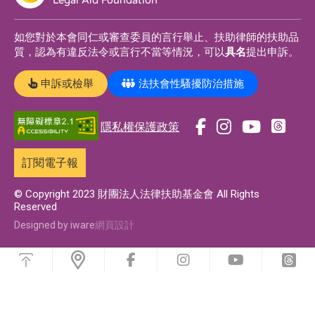
如您對於本會同仁或審查委員的言行舉止、扶助律師的扶助品
質，認為有違反法令或言行不當等情況，可以
具名
提出申訴。
申訴或檢舉
法扶會性騷擾防治措施
隱私權保護政策
前
前
前
前
往
往
往
往
訂閱電子報
t
f
i
y
h
a
n
o
© Copyright 2023 財團法人法律扶助基金會 All Rights
Reserved
r
c
s
u
e
e
t
t
Designed by iware
網頁設計
a
b
a
u
浮
d
o
g
b
動
前
前
前
前
功
s
o
r
e
往
往
往
往
能
f
i
y
t
專
k
a
專
選
a
n
o
h
單
頁
專
m
頁
c
s
u
r