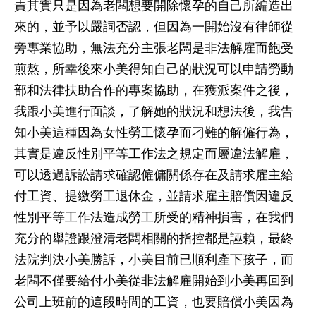
責其實只是因為老闆想要開除懷孕的自己所編造出
來的，並予以嚴詞否認，但因為一開始沒有律師從
旁專業協助，無法充分主張老闆是非法解雇而飽受
煎熬，所幸後來小美得知自己的狀況可以申請勞動
部和法律扶助合作的專案協助，在獲派案件之後，
我跟小美進行面談，了解她的狀況和想法後，我告
知小美這種因為女性勞工懷孕而刁難的解僱行為，
其實是違反性別平等工作法之規定而屬違法解雇，
可以透過訴訟請求確認僱傭關係存在及請求雇主給
付工資、提繳勞工退休金，並請求雇主賠償因違反
性別平等工作法造成勞工所受的精神損害，在我們
充分的舉證跟澄清老闆相關的指控都是誣賴，最終
法院判決小美勝訴，小美目前已順利產下孩子，而
老闆不僅要給付小美從非法解雇開始到小美再回到
公司上班前的這段時間的工資，也要賠償小美因為