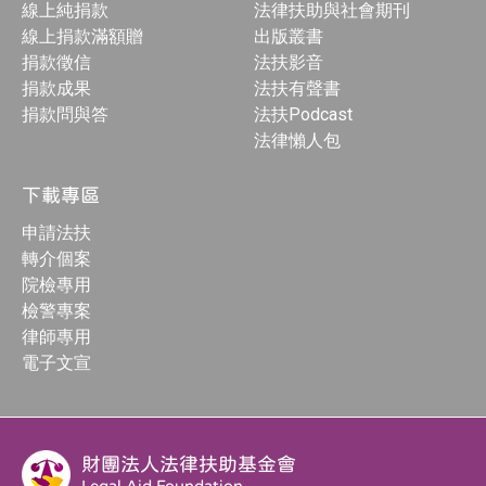
線上純捐款
法律扶助與社會期刊
線上捐款滿額贈
出版叢書
捐款徵信
法扶影音
捐款成果
法扶有聲書
捐款問與答
法扶Podcast
法律懶人包
下載專區
申請法扶
轉介個案
院檢專用
檢警專案
律師專用
電子文宣
財團法人法律扶助基金會
Legal Aid Foundation