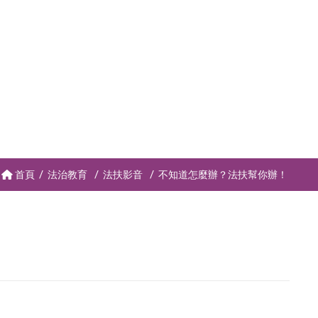
首頁
法治教育
法扶影音
不知道怎麼辦？法扶幫你辦！