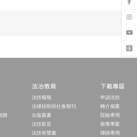
前
往
f
a
前
c
往
e
i
b
n
o
s
o
t
y
k
a
o
專
g
u
頁
r
t
t
a
u
h
m
b
r
專
e
e
頁
a
d
法治教育
下載專區
s
法扶報報
申請法扶
法律扶助與社會期刊
轉介個案
額贈
出版叢書
院檢專用
法扶影音
檢警專案
法扶有聲書
律師專用