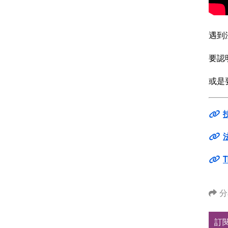
遇到
要認
或是
T
分
訂