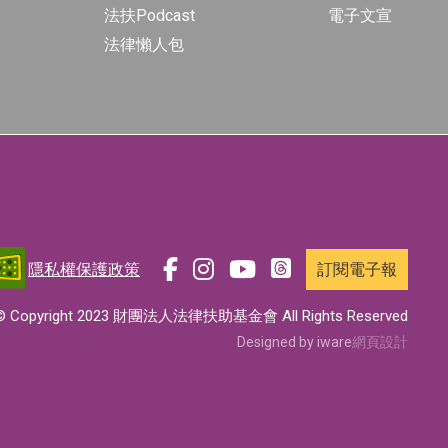
法扶Podcast
電子文宣
法律懶人包
隱私權保護政策
訂閱電子報
前
前
前
前
往
往
往
往
© Copyright 2023 財團法人法律扶助基金會 All Rights Reserved
t
f
i
y
Designed by iware
網頁設計
h
a
n
o
r
c
s
u
e
e
t
t
a
b
a
u