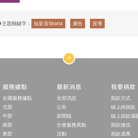
主題關鍵字：
短影音Shorts
廣告
宣導
網
站
結
構
收
合
服務據點
最新消息
我要捐款
按
鈕
全國服務據點
全部消息
捐款方式
北部
公告
線上純捐款
中部
新聞稿
線上捐款滿
南部
分會服務異動
捐款徵信
東部
活動
捐款成果