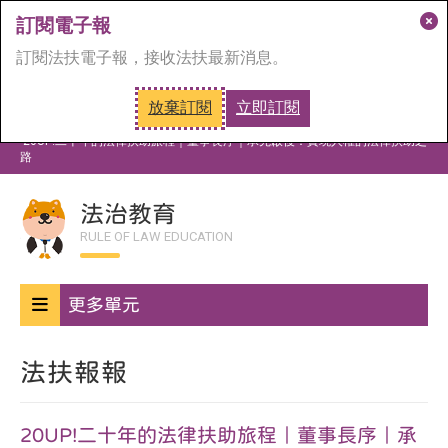
訂閱電子報
關
訂閱法扶電子報，接收法扶最新消息。
閉
訂
放棄訂閱
立即訂閱
閱
首頁
法治教育
法扶報報
視
20UP!二十年的法律扶助旅程｜董事長序｜承先啟後：實現人權的法律扶助之
路
窗
法治教育
RULE OF LAW EDUCATION
更多單元
法扶報報
20UP!二十年的法律扶助旅程｜董事長序｜承