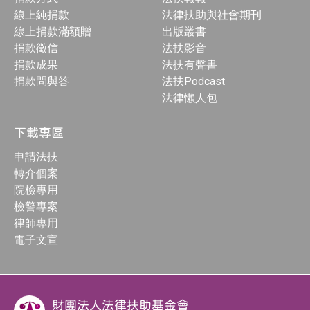
線上純捐款
法律扶助與社會期刊
線上捐款滿額贈
出版叢書
捐款徵信
法扶影音
捐款成果
法扶有聲書
捐款問與答
法扶Podcast
法律懶人包
下載專區
申請法扶
轉介個案
院檢專用
檢警專案
律師專用
電子文宣
財團法人法律扶助基金會