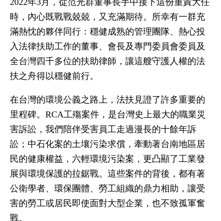
2022年3月，從范光群董事長手中接下這份重責大任
時，內心既戰戰兢兢，又充滿期待。所幸有一群充
滿熱忱的夥伴同行：穩健成熟的管理團隊、熱心投
入法律扶助工作的董事、會長及專門委員會委員及
全台灣四千多位的扶助律師，讓這艘守護人權的法
扶之舟得以穩健前行。
在台灣的環境公義之路上，法扶見證了許多重要的
里程碑。RCA工殤案件，是台灣史上最大的職業災
害訴訟，我們陪伴受害員工走過漫長的十餘年訴
訟；中石化案的土壤污染求償，牽動著台南地區居
民的健康權益，六輕環境污染案，更凸顯了工業發
展與環境保護的拉鋸戰。這些案件的背後，都有著
公衛學者、環保團體、勞工組織的鼎力相助，讓受
害的勞工或居民即使面對大型企業，也不致孤軍奮
戰。