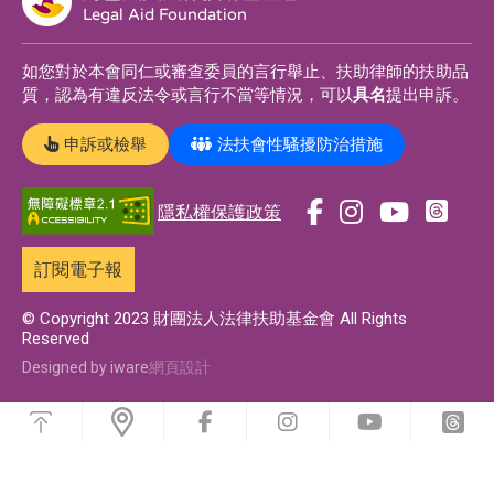
Legal Aid Foundation
如您對於本會同仁或審查委員的言行舉止、扶助律師的扶助品
質，認為有違反法令或言行不當等情況，可以
具名
提出申訴。
申訴或檢舉
法扶會性騷擾防治措施
隱私權保護政策
前
前
前
前
往
往
往
往
訂閱電子報
t
f
i
y
h
a
n
o
© Copyright 2023 財團法人法律扶助基金會 All Rights
Reserved
r
c
s
u
e
e
t
t
Designed by iware
網頁設計
a
b
a
u
浮
d
o
g
b
動
前
前
前
前
s
功
o
r
e
往
往
往
往
能
f
i
y
t
專
k
a
專
選
a
n
o
h