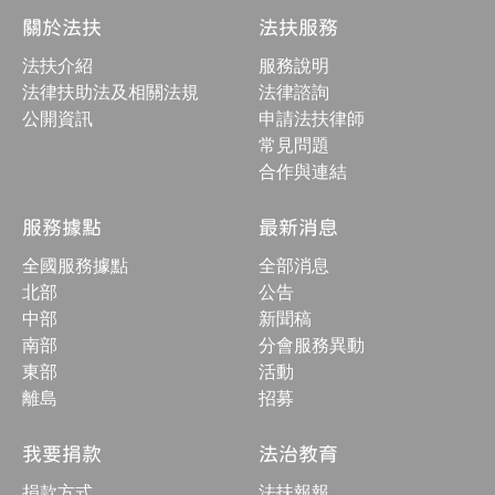
結
關於法扶
法扶服務
構
收
法扶介紹
服務說明
合
按
法律扶助法及相關法規
法律諮詢
鈕
公開資訊
申請法扶律師
常見問題
合作與連結
服務據點
最新消息
全國服務據點
全部消息
北部
公告
中部
新聞稿
南部
分會服務異動
東部
活動
離島
招募
我要捐款
法治教育
捐款方式
法扶報報