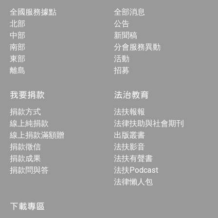
全國服務據點
全部消息
北部
公告
中部
新聞稿
南部
分會服務異動
東部
活動
離島
招募
我要捐款
法治教育
捐款方式
法扶報報
線上純捐款
法律扶助與社會期刊
線上捐款滿額贈
出版叢書
捐款徵信
法扶影音
捐款成果
法扶有聲書
捐款問與答
法扶Podcast
法律懶人包
下載專區