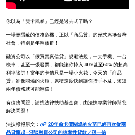
你以為「雙卡風暴」已經是過去式了嗎？
一場更隱蔽的債務危機，正以「商品貸」的形式席捲台灣
社會，特別是年輕族群！
融資公司以「假買賣真借貸」規避法規，一支手機、一台
機車，甚至一張發票，都能讓你掉入 40%甚至60% 的超高
利率陷阱！當年的卡債只是一場小火花，今天的「商品
貸」卻像悶燒的火種，累積速度快到讓你措手不及，短短
兩年債務就可能翻倍！
有債務問題，請找法律扶助基金會，由法扶專業律師幫您
解決問題！
法扶報報原文：
20年前卡債悶燒的火苗已經再次從商
品貸竄起—淺談融資公司的掠奪性貸款／孫一信