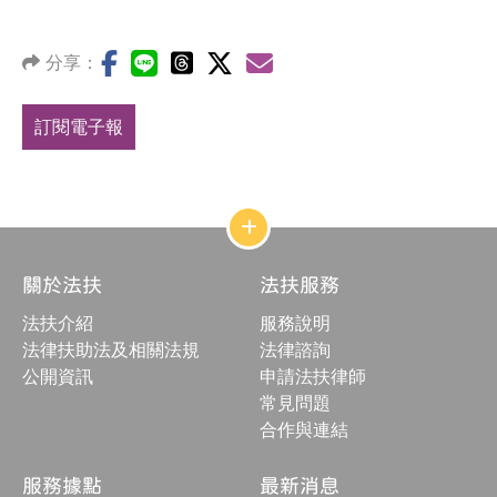
分享：
訂閱電子報
網
站
結
關於法扶
法扶服務
構
收
法扶介紹
服務說明
合
按
法律扶助法及相關法規
法律諮詢
鈕
公開資訊
申請法扶律師
常見問題
合作與連結
服務據點
最新消息