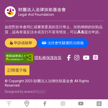
財團法人法律扶助基金會
Legal Aid Foundation
如您對於本會同仁或審查委員的言行舉止、扶助律師的扶助品
質，認為有違反法令或言行不當等情況，可以
具名
提出申訴。
申訴或檢舉
法扶會性騷擾防治措施
隱私權保護政策
前
前
前
前
往
往
往
往
訂閱電子報
t
f
i
y
h
a
n
o
© Copyright 2023 財團法人法律扶助基金會 All Rights
Reserved
r
c
s
u
e
e
t
t
Designed by iware
網頁設計
a
b
a
u
浮
d
o
g
b
動
前
前
前
前