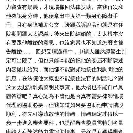
力審查有疑義，才現場撤回法律扶助。當我再次和
他確認身分時，他便拿出中度第一類身心障礙手
冊，且有身障補助公文，邊跟我訴說著他就是在住
院期間跟太太認識，後來出院結婚的，太太根本沒
有要跟他離婚的意思，也沒家暴也不知道怎麼會被
告離婚…..。回想受理過程中，申請人雖然經醫生判
定可出院了，但也只能本能的把他的委屈不斷陳述
內容拋出給我，而他卻不能對頻地接住我詢問他的
訊息，在法院他大概也不能接住法官的問話吧？對
於太太起訴離婚聲明及事實，他大概也不能自己具
體答辯吧？真心認為不管他是否真有需要律師進場
代理的協助必要，但我知道如果要協助他申請階段
順利，得先引導疏散他的情緒，情緒穩定才得以一
步一步進入審查要件，也提醒審查委員需特別考量
申請人有陳述能力需協助情事，最終是有獲得審查