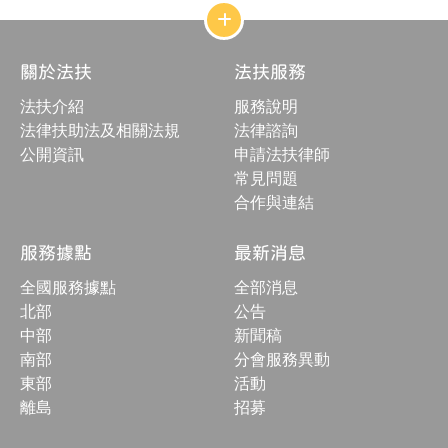
網
站
結
關於法扶
法扶服務
構
收
法扶介紹
服務說明
合
按
法律扶助法及相關法規
法律諮詢
鈕
公開資訊
申請法扶律師
常見問題
合作與連結
服務據點
最新消息
全國服務據點
全部消息
北部
公告
中部
新聞稿
南部
分會服務異動
東部
活動
離島
招募