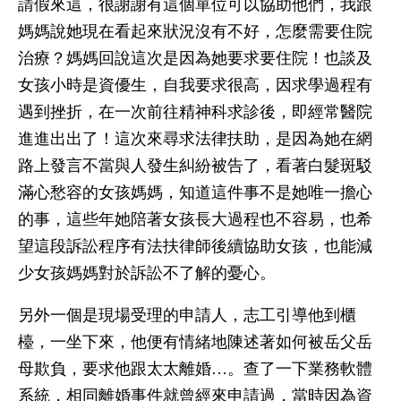
請假來這，很謝謝有這個單位可以協助他們，我跟
媽媽說她現在看起來狀況沒有不好，怎麼需要住院
治療？媽媽回說這次是因為她要求要住院！也談及
女孩小時是資優生，自我要求很高，因求學過程有
遇到挫折，在一次前往精神科求診後，即經常醫院
進進出出了！這次來尋求法律扶助，是因為她在網
路上發言不當與人發生糾紛被告了，看著白髮斑駁
滿心愁容的女孩媽媽，知道這件事不是她唯一擔心
的事，這些年她陪著女孩長大過程也不容易，也希
望這段訴訟程序有法扶律師後續協助女孩，也能減
少女孩媽媽對於訴訟不了解的憂心。
另外一個是現場受理的申請人，志工引導他到櫃
檯，一坐下來，他便有情緒地陳述著如何被岳父岳
母欺負，要求他跟太太離婚…。查了一下業務軟體
系統，相同離婚事件就曾經來申請過，當時因為資