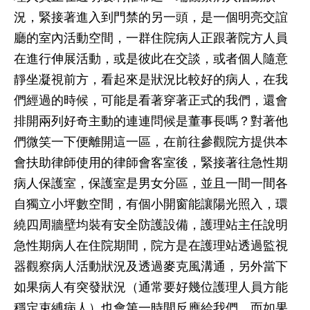
況，緊接著進入到門禁的另一頭，是一個明亮交誼
廳的室內活動空間，一群住院病人正跟著院方人員
在進行伸展活動，或是彼此在交談，或者個人隨意
靜坐凝視前方，看起來是狀況比較好的病人，在我
們經過的時候，可能是看著穿著正式的我們，還會
排開兩列好奇主動的連連問候是董事長嗎？對著他
們微笑一下便離開這一區，在前往參觀院方提供本
會扶助律師使用的律師會客室後，緊接著往急性期
病人保護室，保護室是男女分區，並且一間一間各
自獨立小坪數空間，有個小開窗能讓陽光照入，環
繞四周牆壁均裝有安全防護設備，護理站主任說明
急性期病人在住院期間，院方是在護理站透過監視
器觀察病人活動狀況及透過麥克風溝通，另外當下
如果病人有突發狀況（通常要好幾位護理人員方能
穩定束縛病人）也會第一時間反應給我們，而如果