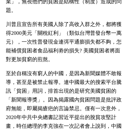
業」，無視他們的貧困是結構性（制度）造成的問
題。
川普且宣告所有美國人除了高收入群之外，都將獲
得2000美元「關稅紅利」（類似台灣普發台幣一萬
元），一次性普發現金連弭平通膨損失都不夠，怎
能補償貧困者食品福利劵的損失? 美國貧困者將面
對更加貧窮的煎熬。
至於自稱沒有窮人的中國，是因為新聞媒體不敢報
導，甚至是被禁止報導。連中國最大的搜索平台騰
訊「貧困」用詞，排首出現的是研究美國貧困的
「新聞報導獎」。因為揭露國內貧困問題是批評政
府無能，即屬揭瘡疤的言論禁忌。僅有一次意外，
2020年中共中央總書記習近平提出的脫貧攻堅計
畫，時任總理的李克強在一次記者會上說到，中國