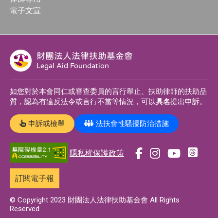
電子文宣
財團法人法律扶助基金會
Legal Aid Foundation
如您對於本會同仁或審查委員的言行舉止、扶助律師的扶助品
質，認為有違反法令或言行不當等情況，可以
具名
提出申訴。
申訴或檢舉
法扶會性騷擾防治措施
隱私權保護政策
前
前
前
前
往
往
往
往
訂閱電子報
t
f
i
y
h
a
n
o
© Copyright 2023 財團法人法律扶助基金會 All Rights
Reserved
r
c
s
u