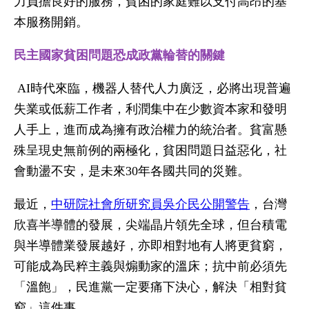
力負擔良好的服務，貧困的家庭難以支付高昂的基
本服務開銷。
民主國家貧困問題恐成政黨輪替的關鍵
AI時代來臨，機器人替代人力廣泛，必將出現普遍
失業或低薪工作者，利潤集中在少數資本家和發明
人手上，進而成為擁有政治權力的統治者。貧富懸
殊呈現史無前例的兩極化，貧困問題日益惡化，社
會動盪不安，是未來30年各國共同的災難。
最近，
中研院社會所研究員吳介民公開警告
，台灣
欣喜半導體的發展，尖端晶片領先全球，但台積電
與半導體業發展越好，亦即相對地有人將更貧窮，
可能成為民粹主義與煽動家的溫床；抗中前必須先
「溫飽」，民進黨一定要痛下決心，解決「相對貧
窮」這件事。