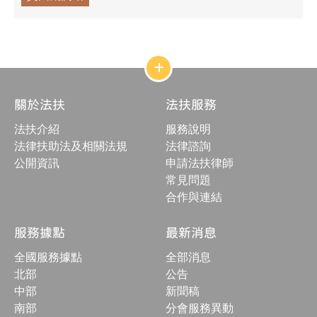
網
站
結
關於法扶
法扶服務
構
收
法扶介紹
服務說明
合
按
法律扶助法及相關法規
法律諮詢
鈕
公開資訊
申請法扶律師
常見問題
合作與連結
服務據點
最新消息
全國服務據點
全部消息
北部
公告
中部
新聞稿
南部
分會服務異動