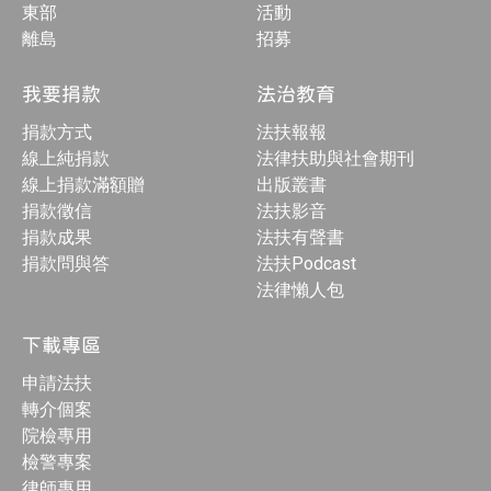
東部
活動
離島
招募
我要捐款
法治教育
捐款方式
法扶報報
線上純捐款
法律扶助與社會期刊
線上捐款滿額贈
出版叢書
捐款徵信
法扶影音
捐款成果
法扶有聲書
捐款問與答
法扶Podcast
法律懶人包
下載專區
申請法扶
轉介個案
院檢專用
檢警專案
律師專用