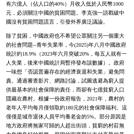
有六億人（佔人口的40%）月收入低於人民幣1000
元，必須關注中國的貧困問題。李克強一語戳破中
國沒有貧困問題謊言，引發外界廣泛議論。
除了貧困，中國政府也不希望公眾關注另一個重大
的社會問題--青年失業率，今(2025)年八月中國政府
統計約18.9%（2023年六月突破20%，每五人就有一
人失業，後來中國統計局暫停發布該數據）。政府
一味想「否認普遍存在的經濟衰退和失業」避免問
責。通過審查影片、網路討論，試圖逃避為窮人提
供最基本的社會保障的責任，而卻有七億貧窮人口
隱藏在農村。根據一份政府報告，2021年，農村的
老年人平均每月僅領取約180元的社會保障福利。這
僅僅是城市退休人員平均養老金的5%。部分原因是
地方政府將無家可歸的人趕出街頭，貧窮的村莊無