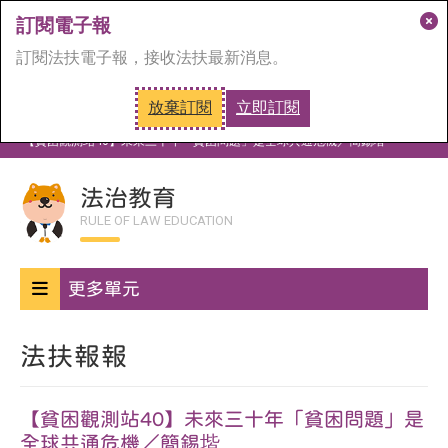
訂閱電子報
關
訂閱法扶電子報，接收法扶最新消息。
閉
訂
放棄訂閱
立即訂閱
閱
首頁
法治教育
法扶報報
視
【貧困觀測站40】未來三十年「貧困問題」是全球共通危機／簡錫堦
窗
法治教育
RULE OF LAW EDUCATION
更多單元
法扶報報
【貧困觀測站40】未來三十年「貧困問題」是
全球共通危機／簡錫堦