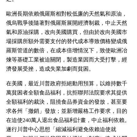
歐洲長期依賴俄羅斯相對較低廉的天然氣和原油，
俄烏戰爭後隨著對俄羅斯展開經濟制裁，中止天然
氣和原油採購，改向美國購買，但由於改向美國市
場採購所額外需要支付的替代成本導致價格變成俄
羅斯管道的數倍，在成本倍增情況下，致使歐洲冶
煉等基礎工業被迫關閉，製造業因而大受打擊，經
濟發展受挫，造成失業加劇而貧困。
在美國，最近川普政府拒絕動用預算，以維持數千
萬貧困者全額食品福利，抗拒聯邦法院要求其提供
全額福利的裁決，阻撓食品券資金的發放，甚至要
求各州「撤銷」發放；並新增嚴格工作要求，目的
在迫使240萬人退出食品福利計畫，中止福利依賴。
遂行川普中心思想「縮減福利避免依賴迫使就