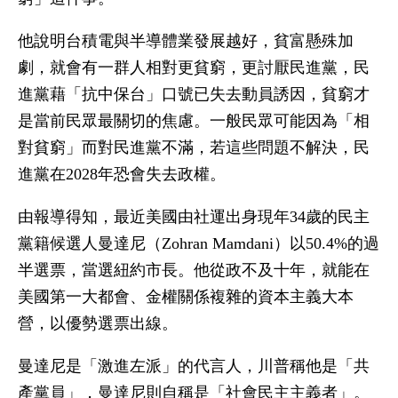
他說明台積電與半導體業發展越好，貧富懸殊加
劇，就會有一群人相對更貧窮，更討厭民進黨，民
進黨藉「抗中保台」口號已失去動員誘因，貧窮才
是當前民眾最關切的焦慮。一般民眾可能因為「相
對貧窮」而對民進黨不滿，若這些問題不解決，民
進黨在2028年恐會失去政權。
由報導得知，最近美國由社運出身現年34歲的民主
黨籍候選人曼達尼（Zohran Mamdani）以50.4%的過
半選票，當選紐約市長。他從政不及十年，就能在
美國第一大都會、金權關係複雜的資本主義大本
營，以優勢選票出線。
曼達尼是「激進左派」的代言人，川普稱他是「共
產黨員」，曼達尼則自稱是「社會民主主義者」。