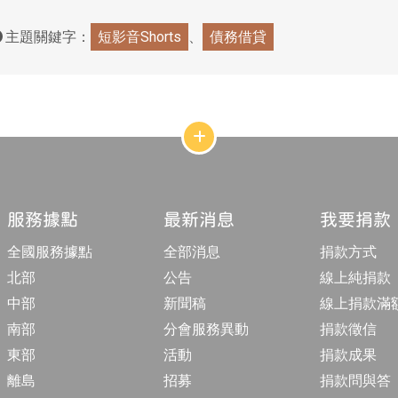
主題關鍵字：
短影音Shorts
債務借貸
網
站
結
構
收
合
服務據點
最新消息
我要捐款
按
鈕
全國服務據點
全部消息
捐款方式
北部
公告
線上純捐款
中部
新聞稿
線上捐款滿
南部
分會服務異動
捐款徵信
東部
活動
捐款成果
離島
招募
捐款問與答