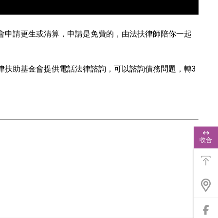
會申請更生或清算，申請是免費的，由法扶律師陪你一起
，法律扶助基金會提供電話法律諮詢，可以諮詢債務問題，轉3
浮
動
收合
功
能
選
單
前