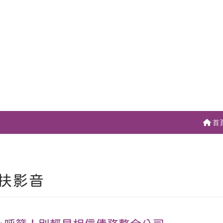
首
扶影音