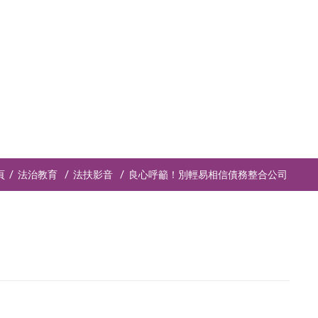
頁
法治教育
法扶影音
良心呼籲！別輕易相信債務整合公司