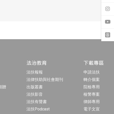
往
f
a
前
c
往
e
i
b
n
o
s
o
t
y
k
a
o
專
g
u
頁
r
t
t
a
u
h
m
b
r
專
e
e
頁
a
法治教育
下載專區
d
s
法扶報報
申請法扶
法律扶助與社會期刊
轉介個案
額贈
出版叢書
院檢專用
法扶影音
檢警專案
法扶有聲書
律師專用
法扶Podcast
電子文宣