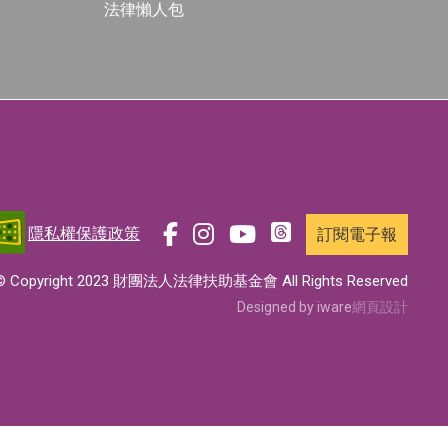
法律懶人包
隱私權保護政策
訂閱電子報
前
前
前
前
往
往
往
往
© Copyright 2023 財團法人法律扶助基金會 All Rights Reserved
t
f
i
y
Designed by iware
網頁設計
h
a
n
o
r
c
s
u
e
e
t
t
a
b
a
u
d
o
g
b