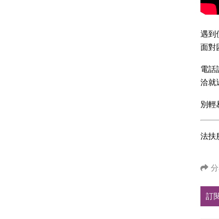
遇到
面對
電話
洽就
別輕
法扶
分
訂