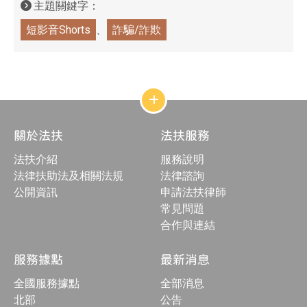
主題關鍵字：
短影音Shorts
詐騙/詐欺
網
站
結
關於法扶
法扶服務
構
收
法扶介紹
服務說明
合
按
法律扶助法及相關法規
法律諮詢
鈕
公開資訊
申請法扶律師
常見問題
合作與連結
服務據點
最新消息
全國服務據點
全部消息
北部
公告