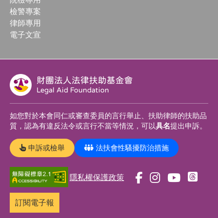
檢警專案
律師專用
電子文宣
財團法人法律扶助基金會
Legal Aid Foundation
如您對於本會同仁或審查委員的言行舉止、扶助律師的扶助品
質，認為有違反法令或言行不當等情況，可以
具名
提出申訴。
申訴或檢舉
法扶會性騷擾防治措施
隱私權保護政策
前
前
前
前
往
往
往
往
訂閱電子報
t
f
i
y