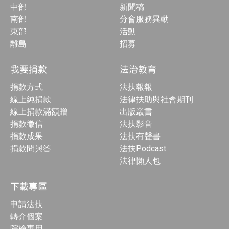
中部
新聞稿
南部
分會服務異動
東部
活動
離島
招募
我要捐款
法治教育
捐款方式
法扶報報
線上純捐款
法律扶助與社會期刊
線上捐款滿額贈
出版叢書
捐款徵信
法扶影音
捐款成果
法扶有聲書
捐款問與答
法扶Podcast
法律懶人包
下載專區
申請法扶
轉介個案
院檢專用