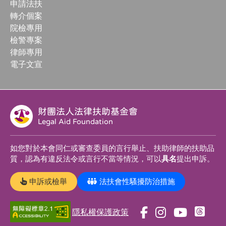
申請法扶
轉介個案
院檢專用
檢警專案
律師專用
電子文宣
財團法人法律扶助基金會
Legal Aid Foundation
如您對於本會同仁或審查委員的言行舉止、扶助律師的扶助品
質，認為有違反法令或言行不當等情況，可以
具名
提出申訴。
申訴或檢舉
法扶會性騷擾防治措施
隱私權保護政策
前
前
前
前