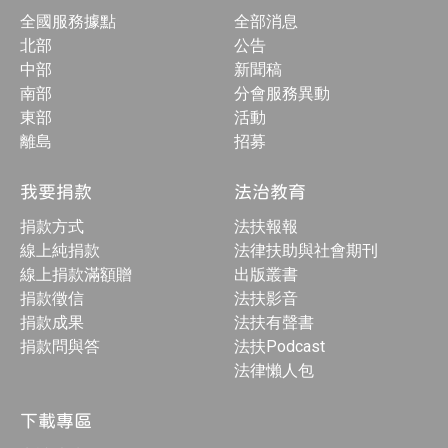
全國服務據點
全部消息
北部
公告
中部
新聞稿
南部
分會服務異動
東部
活動
離島
招募
我要捐款
法治教育
捐款方式
法扶報報
線上純捐款
法律扶助與社會期刊
線上捐款滿額贈
出版叢書
捐款徵信
法扶影音
捐款成果
法扶有聲書
捐款問與答
法扶Podcast
法律懶人包
下載專區