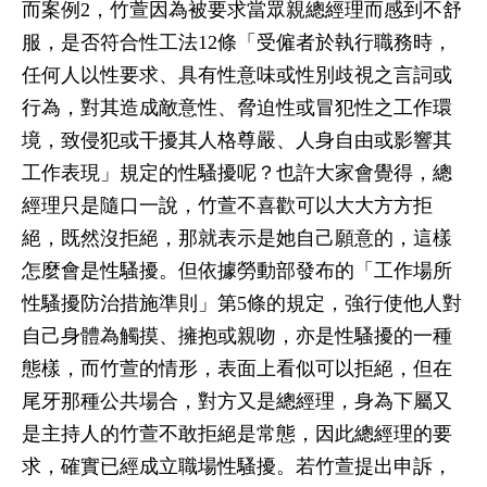
而案例2，竹萱因為被要求當眾親總經理而感到不舒
服，是否符合性工法12條「受僱者於執行職務時，
任何人以性要求、具有性意味或性別歧視之言詞或
行為，對其造成敵意性、脅迫性或冒犯性之工作環
境，致侵犯或干擾其人格尊嚴、人身自由或影響其
工作表現」規定的性騷擾呢？也許大家會覺得，總
經理只是隨口一說，竹萱不喜歡可以大大方方拒
絕，既然沒拒絕，那就表示是她自己願意的，這樣
怎麼會是性騷擾。但依據勞動部發布的「工作場所
性騷擾防治措施準則」第5條的規定，強行使他人對
自己身體為觸摸、擁抱或親吻，亦是性騷擾的一種
態樣，而竹萱的情形，表面上看似可以拒絕，但在
尾牙那種公共場合，對方又是總經理，身為下屬又
是主持人的竹萱不敢拒絕是常態，因此總經理的要
求，確實已經成立職場性騷擾。若竹萱提出申訴，