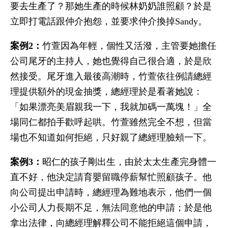
要去生產了？那她生產的時候林奶奶誰照顧？於是
立即打電話跟仲介抱怨，並要求仲介換掉Sandy。
案例2：
竹萱因為年輕，個性又活潑，主管要她擔任
公司尾牙的主持人，她也覺得自己很合適，於是欣
然接受。尾牙進入最後高潮時，竹萱依往例請總經
理提供額外的現金抽獎，總經理於是看著她說：
「如果漂亮美眉親我一下，我就加碼一萬塊！」全
場同仁都拍手歡呼起哄。竹萱雖然完全不想，但當
場也不知道如何拒絕，只好親了總經理臉頰一下。
案例3：
昭仁的孩子剛出生，由於太太生產完身體一
直不好，他決定請育嬰留職停薪幫忙照顧孩子。他
向公司提出申請時，總經理為難地表示，他們一個
小公司人力長期不足，無法同意他的申請；於是他
拿出法律，向總經理解釋公司不能拒絕這個申請，