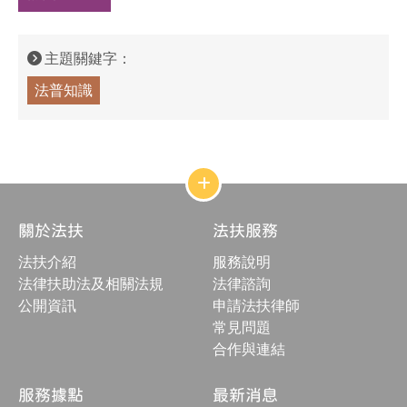
主題關鍵字：
法普知識
網
站
結
關於法扶
法扶服務
構
收
法扶介紹
服務說明
合
按
法律扶助法及相關法規
法律諮詢
鈕
公開資訊
申請法扶律師
常見問題
合作與連結
服務據點
最新消息