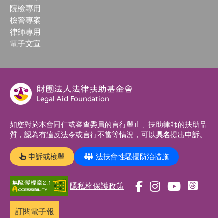
院檢專用
檢警專案
律師專用
電子文宣
財團法人法律扶助基金會
Legal Aid Foundation
如您對於本會同仁或審查委員的言行舉止、扶助律師的扶助品
質，認為有違反法令或言行不當等情況，可以
具名
提出申訴。
申訴或檢舉
法扶會性騷擾防治措施
隱私權保護政策
前
前
前
前
往
往
往
往
訂閱電子報