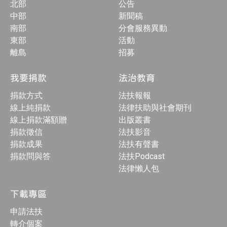
北部
公告
中部
新聞稿
南部
分會服務異動
東部
活動
離島
招募
我要捐款
法治教育
捐款方式
法扶報報
線上純捐款
法律扶助與社會期刊
線上捐款滿額贈
出版叢書
捐款徵信
法扶影音
捐款成果
法扶有聲書
捐款問與答
法扶Podcast
法律懶人包
下載專區
申請法扶
轉介個案