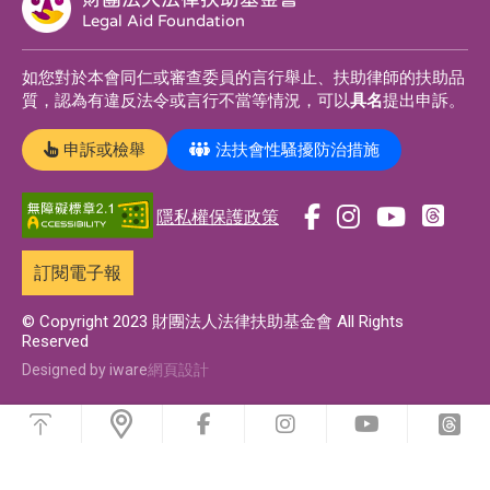
Legal Aid Foundation
如您對於本會同仁或審查委員的言行舉止、扶助律師的扶助品
質，認為有違反法令或言行不當等情況，可以
具名
提出申訴。
申訴或檢舉
法扶會性騷擾防治措施
隱私權保護政策
前
前
前
前
往
往
往
往
訂閱電子報
t
f
i
y
h
a
n
o
© Copyright 2023 財團法人法律扶助基金會 All Rights
Reserved
r
c
s
u
e
e
t
t
Designed by iware
網頁設計
a
b
a
u
浮
d
o
g
b
動
前
前
前
前
功
s
o
r
e
往
往
往
往
能
f
i
y
t
專
k
a
專
選
a
n
o
h