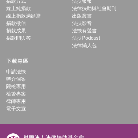
捐款方式
法扶報報
線上純捐款
法律扶助與社會期刊
線上捐款滿額贈
出版叢書
捐款徵信
法扶影音
捐款成果
法扶有聲書
捐款問與答
法扶Podcast
法律懶人包
下載專區
申請法扶
轉介個案
院檢專用
檢警專案
律師專用
電子文宣
財團法人法律扶助基金會