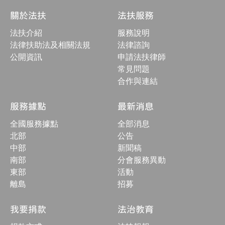
站
結
關於法扶
法扶服務
構
收
法扶介紹
服務說明
合
按
法律扶助法及相關法規
法律諮詢
鈕
公開資訊
申請法扶律師
常見問題
合作與連結
服務據點
最新消息
全國服務據點
全部消息
北部
公告
中部
新聞稿
南部
分會服務異動
東部
活動
離島
招募
我要捐款
法治教育