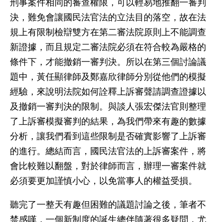
刑事案件相同的審查權限，可以輕易地推翻一審判
決，難免會讓國民法官法的立法目的落空，故在法
規上有限制檢辯雙方在第二審法院原則上不能調查
新證據，而且規定二審法院必須在符合較為嚴格的
條件下，才能撤銷一審判決。所以在第三個討論議
題中，黃任顯律師及鄭嘉欣律師分別從他們的模擬
經驗，來說明法院如何詮釋上訴審聲請調查證據以
及撤銷一審判決的限制。與談人張宏傑法官則整理
了上訴審模擬審判的結果，為我們帶來有趣的數據
分析，讓我們看到這些限制是否確實影響了上訴審
的進行。總結而言，國民法官法的上訴審案件，將
會比較難以翻盤，對於律師而言，辦理一審案件就
必須要更加謹慎小心，以免當事人的權益受損。
聽完了一整天有趣但困難的議題討論之後，筆者不
禁感嘆，一個新制度的誕生總伴隨著很多疑問，尤