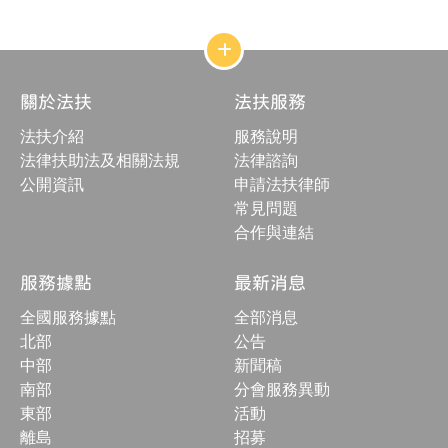
網
站
結
關於法扶
法扶服務
構
收
法扶介紹
服務說明
合
按
法律扶助法及相關法規
法律諮詢
鈕
公開資訊
申請法扶律師
常見問題
合作與連結
服務據點
最新消息
全國服務據點
全部消息
北部
公告
中部
新聞稿
南部
分會服務異動
東部
活動
離島
招募