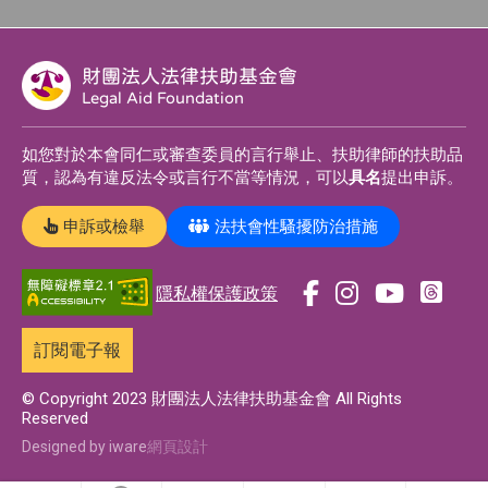
財團法人法律扶助基金會
Legal Aid Foundation
如您對於本會同仁或審查委員的言行舉止、扶助律師的扶助品
質，認為有違反法令或言行不當等情況，可以
具名
提出申訴。
申訴或檢舉
法扶會性騷擾防治措施
隱私權保護政策
前
前
前
前
往
往
往
往
訂閱電子報
t
f
i
y
h
a
n
o
© Copyright 2023 財團法人法律扶助基金會 All Rights
Reserved
r
c
s
u
e
e
t
t
Designed by iware
網頁設計
a
b
a
u