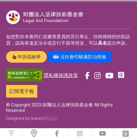
財團法人法律扶助基金會
Legal Aid Foundation
如您對於本會同仁或審查委員的言行舉止、扶助律師的扶助品
質，認為有違反法令或言行不當等情況，可以
具名
提出申訴。
申訴或檢舉
法扶會性騷擾防治措施
隱私權保護政策
前
前
前
前
往
往
往
往
訂閱電子報
t
f
i
y
h
a
n
o
© Copyright 2023 財團法人法律扶助基金會 All Rights
Reserved
r
c
s
u
e
e
t
t
Designed by iware
網頁設計
a
b
a
u
浮
d
o
g
b
動
前
前
前
前