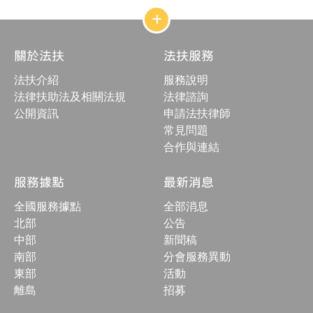
網
站
結
關於法扶
法扶服務
構
收
法扶介紹
服務說明
合
按
法律扶助法及相關法規
法律諮詢
鈕
公開資訊
申請法扶律師
常見問題
合作與連結
服務據點
最新消息
全國服務據點
全部消息
北部
公告
中部
新聞稿
南部
分會服務異動
東部
活動
離島
招募