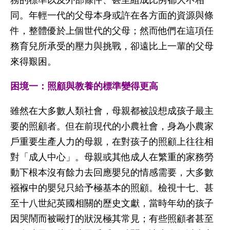
務的標準以及外部條件、甚至組成比例都大不相
同。年輕一代的父母本身或許在各方面的資源與條
件，整體優於上個世代的父母；然而他們在這項任
務育兒所承受的壓力與挑戰，卻遠比上一輩的父母
來得艱困。
困境一：照顧與教養的標準變得更高
雖然在大多數人類社會，母親都被設想成孩子最主
要的照顧者。但在前現代的小農社會，身為小農家
戶重要生產人力的母親，在對孩子的照顧上往往相
對「成人中心」。母親或其他成人在繁重的家務勞
動下根本沒有餘力去回應嬰兒的情感需要，大多數
襁褓中的嬰兒只給予極基本的照顧。檢視十七、甚
至十八世紀英國相關的歷史文獻，當時年幼的孩子
因哭鬧而被毆打的狀況極其常見；有些照顧者甚至