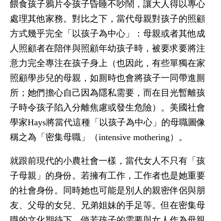
餵食孩子鴉片令孩子昏睡不吵鬧，讓大人得以專心
處理其他家務。對比之下，當代母親對孩子的照顧
方式幾乎完全「以孩子為中心」：母親或者其他成
人照顧者在陪伴與照顧年幼孩子時，被要求要將注
意力完全專注在孩子身上（也因此，有些單獨在家
照顧學步兒的母親，如厠時也會將孩子一同帶進厠
所；她們擔心自己因為隱私需要，而在目光暫離孩
子時令孩子陷入分離焦慮或發生危險）。美國社會
學家Hays將當代這種「以孩子為中心」的母職圖像
稱之為「密集母職」（intensive mothering）。
就跟前現代的小農社會一樣，當代女人不只有「孩
子母親」的身份。若擁有工作，工作者也是她重要
的社會身份。同時她也可能是別人的親密伴侶與朋
友、父母的女兒、兄弟姐妹的手足等。但在密集母
職的文化期待下，倘若孩子的需要與女人作為母親