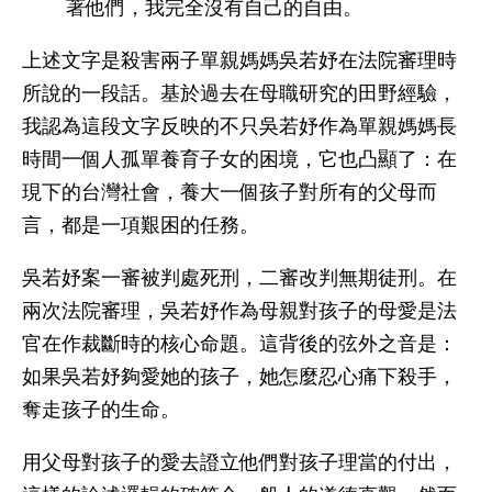
著他們，我完全沒有自己的自由。
上述文字是殺害兩子單親媽媽吳若妤在法院審理時
所說的一段話。基於過去在母職研究的田野經驗，
我認為這段文字反映的不只吳若妤作為單親媽媽長
時間一個人孤單養育子女的困境，它也凸顯了：在
現下的台灣社會，養大一個孩子對所有的父母而
言，都是一項艱困的任務。
吳若妤案一審被判處死刑，二審改判無期徒刑。在
兩次法院審理，吳若妤作為母親對孩子的母愛是法
官在作裁斷時的核心命題。這背後的弦外之音是：
如果吳若妤夠愛她的孩子，她怎麼忍心痛下殺手，
奪走孩子的生命。
用父母對孩子的愛去證立他們對孩子理當的付出，