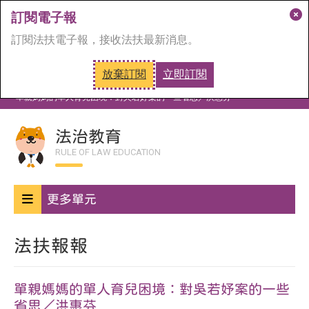
訂閱電子報
關
訂閱法扶電子報，接收法扶最新消息。
閉
訂
放棄訂閱
立即訂閱
閱
首頁
法治教育
法扶報報
視
單親媽媽的單人育兒困境：對吳若妤案的一些省思／洪惠芬
窗
法治教育
RULE OF LAW EDUCATION
更多單元
法扶報報
單親媽媽的單人育兒困境：對吳若妤案的一些
省思／洪惠芬