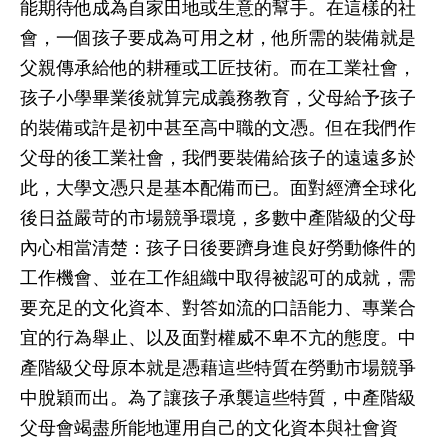
能期待他成為自家田地或生意的幫手。在這樣的社
會，一個孩子要成為可用之材，他所需的裝備就是
父親傳承給他的耕種或工匠技術。而在工業社會，
孩子小學畢業後就算完成義務教育，父母給予孩子
的裝備或許是初中甚至高中職的文憑。但在我們作
父母的後工業社會，我們要裝備給孩子的遠遠多於
此，大學文憑只是基本配備而已。面對經濟全球化
後日益嚴苛的市場競爭環境，多數中產階級的父母
內心相當清楚：孩子日後要躋身進良好勞動條件的
工作機會、並在工作組織中取得被認可的成就，需
要充足的文化資本、對答如流的口語能力、專業合
宜的行為舉止、以及面對權威不卑不亢的態度。中
產階級父母原本就是憑藉這些特質在勞動市場競爭
中脫穎而出。為了讓孩子承襲這些特質，中產階級
父母會竭盡所能地運用自己的文化資本與社會資