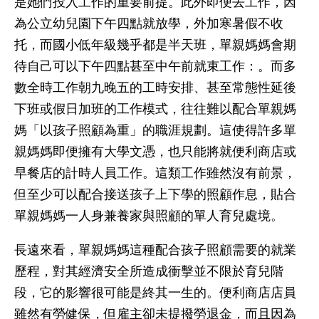
是她們投入工作的重要前提。此外即便去工作，因
為公立幼兒園下午四點就放學，外加寒暑假不收
托，而國小低年級幾乎都是半天班，單親媽媽會期
待自己可以下午四點甚至中午前就束工作：。而多
數全時工作朝九晚五的工時安排、甚至常態性延後
下班或假日加班的工作模式，往往難以配合單親媽
媽「以孩子照顧為重」的職涯規劃。這使得許多單
親媽媽即便擁有大學文憑，也只能將就便利商店或
早餐店的計時人員工作。這類工作雖然沒有前景，
但至少可以配合接送孩子上下學的照顧作息，貼合
單親媽媽一人身兼養家與照顧的單人育兒處境。
長遠來看，單親媽媽這種配合孩子照顧需要的就業
歷程，對其經濟安全所造成衝擊並不限於育兒階
段，它的影響很可能是終其一生的。便利商店店員
雖然有勞健保，但雇主卻未提撥勞退金，而且因為