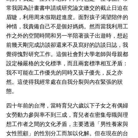
常我因為計畫書申請或研究論文繳交的截止日迫在
眉睫，利用周末假期趕進度。面對孩子渴望陪伴的
神情，我責備自己不是個好媽媽。然而當我利用工
作之外的空閒時間和另一半陪著孩子出遊時，想起
前幾天剛完成訪談卻還來不及寫好的訪談日誌，我
覺得愧對研究工作。這個社會對大學老師與母親都
設定極嚴格的文化標準，而且兩套標準相互矛盾：
我不可能在工作優先的同時又孩子優先，反之亦
然。這使得我經常處在自我分裂與內在緊張的狀
態。
四十年前的台灣，當時育兒六歲以下子女之有偶婦
女勞動力參與率不到三成，育兒者在密集母職與理
想工作者之間的文化矛盾，主要透過「男性養家與
女性照顧」的性別分工而加以化解。但在現在的台