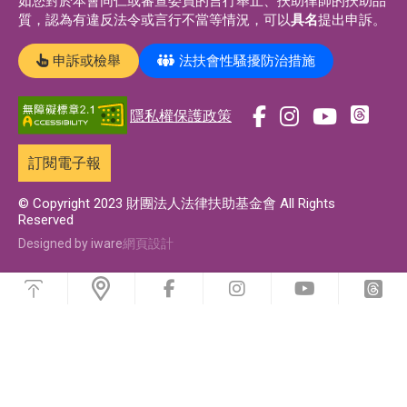
如您對於本會同仁或審查委員的言行舉止、扶助律師的扶助品
質，認為有違反法令或言行不當等情況，可以
具名
提出申訴。
申訴或檢舉
法扶會性騷擾防治措施
隱私權保護政策
前
前
前
前
往
往
往
往
訂閱電子報
t
f
i
y
h
a
n
o
© Copyright 2023 財團法人法律扶助基金會 All Rights
Reserved
r
c
s
u
e
e
t
t
Designed by iware
網頁設計
a
b
a
u
浮
d
o
g
b
動
前
前
前
前
功
s
o
r
e
往
往
往
往
能
f
i
y
t
專
k
a
專
選
a
n
o
h
單
頁
專
m
頁
c
s
u
r
e
t
t
e
頁
專
b
a
u
a
頁
o
g
b
d