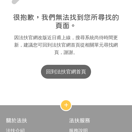
很抱歉，我們無法找到您所尋找的
頁面。
因法扶官網改版近日甫上線，搜尋系統尚待時間更
新，建議您可回到法扶官網首頁從相關單元尋找網
頁，謝謝。
回到法扶官網首頁
網
站
結
關於法扶
法扶服務
構
收
法扶介紹
服務說明
合