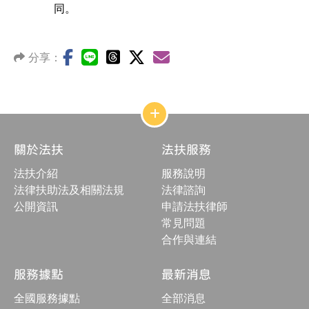
同。
分享：
網
站
結
關於法扶
法扶服務
構
收
法扶介紹
服務說明
合
按
法律扶助法及相關法規
法律諮詢
鈕
公開資訊
申請法扶律師
常見問題
合作與連結
服務據點
最新消息
全國服務據點
全部消息