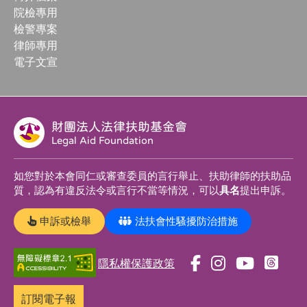
院檢專用
檢警專案
律師專用
電子文宣
財團法人法律扶助基金會
Legal Aid Foundation
如您對於本會同仁或審查委員的言行舉止、扶助律師的扶助品
質，認為有違反法令或言行不當等情況，可以
具名
提出申訴。
申訴或檢舉
法扶會性騷擾防治措施
隱私權保護政策
前
前
前
前
往
往
往
往
訂閱電子報