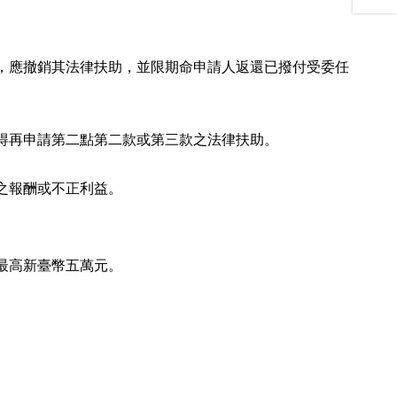
專
g
u
頁
r
t
t
a
u
h
m
b
r
專
e
，應撤銷其法律扶助，並限期命申請人返還已撥付受委任
e
頁
a
d
s
得再申請第二點第二款或第三款之法律扶助。
之報酬或不正利益。
最高新臺幣五萬元。