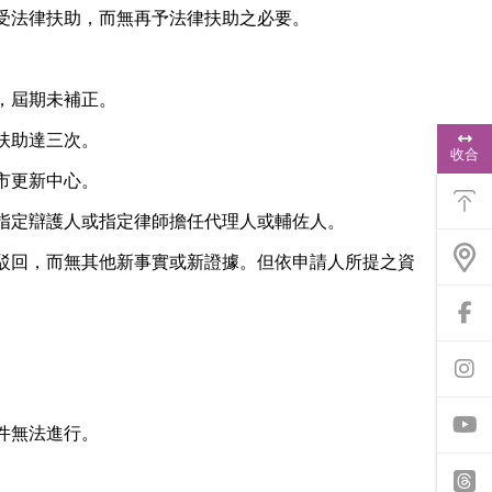
受法律扶助，而無再予法律扶助之必要。
，屆期未補正。
浮
扶助達三次。
動
收合
功
市更新中心。
能
選
單
指定辯護人或指定律師擔任代理人或輔佐人。
駁回，而無其他新事實或新證據。但依申請人所提之資
前
往
f
a
前
c
往
e
i
b
n
件無法進行。
o
s
o
t
y
k
a
o