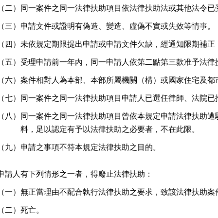
（二）
同一案件之同一法律扶助項目依法律扶助法或其他法令已
（三）
申請文件或證明有偽造、變造、虛偽不實或失效等情事。
（四）
未依規定期限提出申請或申請文件欠缺，經通知限期補正
（五）
受理申請前一年內，同一申請人依第二點第三款准予法律
（六）
案件相對人為本部、本部所屬機關（構）或國家住宅及都
（七）
同一案件之同一法律扶助項目申請人已選任律師、法院已
（八）
同一案件之同一法律扶助項目曾依本規定申請法律扶助遭
料，足以認定有予以法律扶助之必要者，不在此限。
（九）
申請之事項不符本規定法律扶助之目的。
申請人有下列情形之一者，得廢止法律扶助：
（一）
無正當理由不配合執行法律扶助之要求，致該法律扶助案
（二）
死亡。