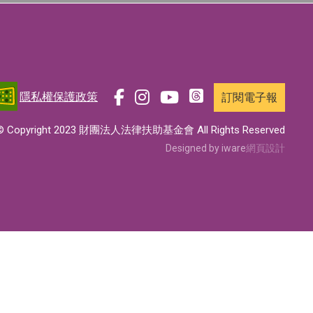
隱私權保護政策
訂閱電子報
前
前
前
前
往
往
往
往
© Copyright 2023 財團法人法律扶助基金會 All Rights Reserved
t
f
i
y
Designed by iware
網頁設計
h
a
n
o
r
c
s
u
e
e
t
t
a
b
a
u
d
o
g
b
s
o
r
e
專
k
a
專
頁
專
m
頁
頁
專