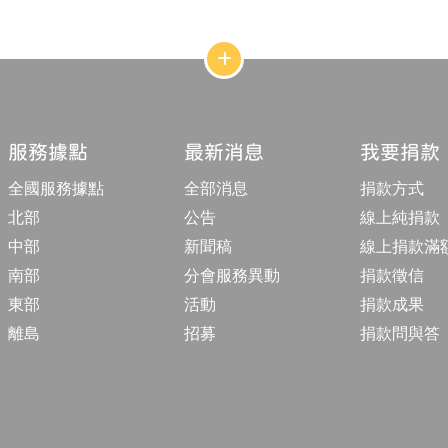
網
站
結
構
收
合
服務據點
最新消息
我要捐款
按
鈕
全國服務據點
全部消息
捐款方式
北部
公告
線上純捐款
中部
新聞稿
線上捐款滿
南部
分會服務異動
捐款徵信
東部
活動
捐款成果
離島
招募
捐款問與答