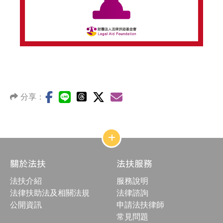
分享：
網
站
結
關於法扶
法扶服務
構
收
法扶介紹
服務說明
合
按
法律扶助法及相關法規
法律諮詢
鈕
公開資訊
申請法扶律師
常見問題