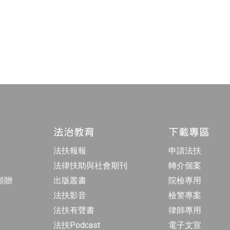
t
t
a
u
h
m
b
r
專
e
e
頁
a
d
s
法治教育
下載專區
法扶報報
申請法扶
法律扶助與社會期刊
轉介個案
額贈
出版叢書
院檢專用
法扶影音
檢警專案
法扶有聲書
律師專用
法扶Podcast
電子文宣