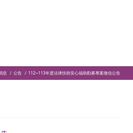
消息
公告
112~113年度法律扶助安心福助勸募專案徵信公告