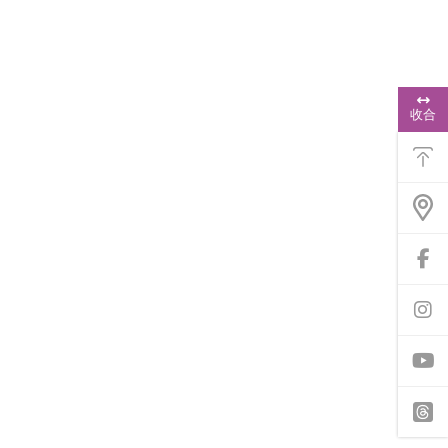
浮
動
收合
功
能
選
單
）
前
往
f
a
前
c
往
e
i
b
n
o
s
o
t
y
k
a
o
專
g
u
頁
r