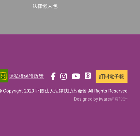
法律懶人包
隱私權保護政策
訂閱電子報
前
前
前
前
往
往
往
往
© Copyright 2023 財團法人法律扶助基金會 All Rights Reserved
t
f
i
y
Designed by iware
網頁設計
h
a
n
o
r
c
s
u
e
e
t
t
a
b
a
u
d
o
g
b