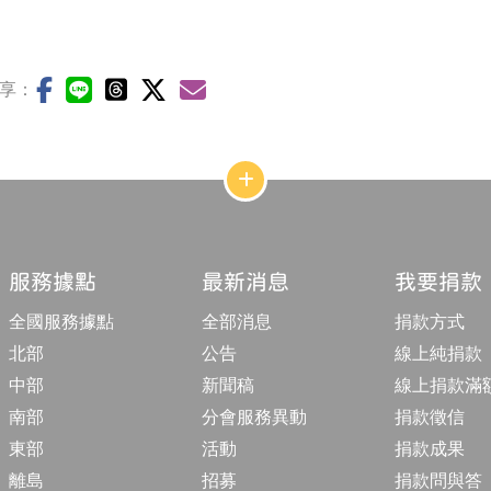
享：
網
站
結
構
收
合
服務據點
最新消息
我要捐款
按
鈕
全國服務據點
全部消息
捐款方式
北部
公告
線上純捐款
中部
新聞稿
線上捐款滿
南部
分會服務異動
捐款徵信
東部
活動
捐款成果
離島
招募
捐款問與答