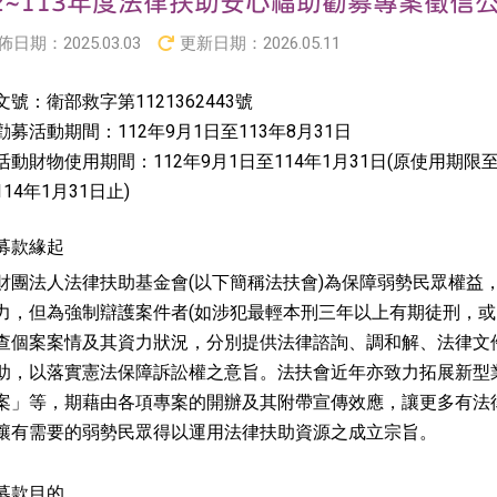
12~113年度法律扶助安心福助勸募專案徵信
佈日期：
2025.03.03
更新日期：
2026.05.11
號：衛部救字第1121362443號
勸募活動期間：112年9月1日至113年8月31日
活動財物使用期間：112年9月1日至114年1月31日(原使用期限至1
14年1月31日止)
募款緣起
財團法人法律扶助基金會(以下簡稱法扶會)為保障弱勢民眾權益
力，但為強制辯護案件者(如涉犯最輕本刑三年以上有期徒刑，或
查個案案情及其資力狀況，分別提供法律諮詢、調和解、法律文
助，以落實憲法保障訴訟權之意旨。法扶會近年亦致力拓展新型
案」等，期藉由各項專案的開辦及其附帶宣傳效應，讓更多有法
讓有需要的弱勢民眾得以運用法律扶助資源之成立宗旨。
募款目的