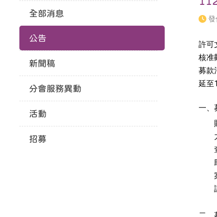
1
全部消息
發
公告
許可文
核准
新聞稿
募款
延至1
分會服務異動
一、
活動
招募
二、