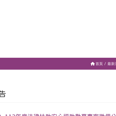
首頁
最新
告