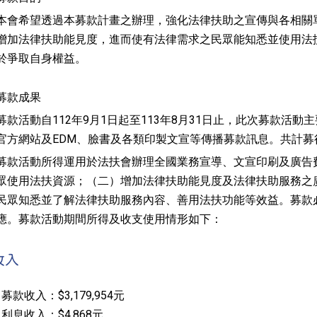
本會希望透過本募款計畫之辦理，強化法律扶助之宣傳與各相關
增加法律扶助能見度，進而使有法律需求之民眾能知悉並使用法
於爭取自身權益。
募款成果
募款活動自112年9月1日起至113年8月31日止，此次募款活
官方網站及EDM、臉書及各類印製文宣等傳播募款訊息。共計募得款為$
募款活動所得運用於法扶會辦理全國業務宣導、文宣印刷及廣告
眾使用法扶資源；（二）增加法律扶助能見度及法律扶助服務之
民眾知悉並了解法律扶助服務內容、善用法扶功能等效益。募款
應。募款活動期間所得及收支使用情形如下：
收入
募款收入：$3,179,954元
利息收入：$4,868元