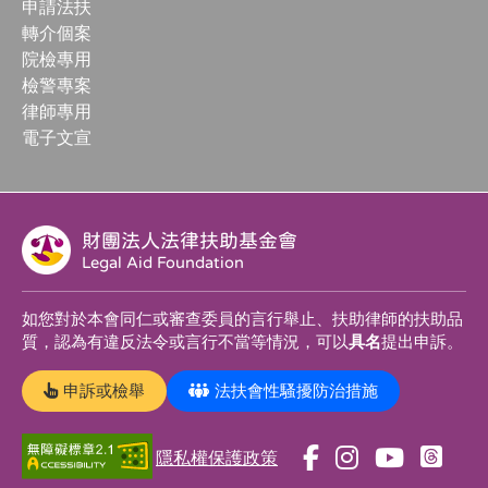
申請法扶
轉介個案
院檢專用
檢警專案
律師專用
電子文宣
財團法人法律扶助基金會
Legal Aid Foundation
如您對於本會同仁或審查委員的言行舉止、扶助律師的扶助品
質，認為有違反法令或言行不當等情況，可以
具名
提出申訴。
申訴或檢舉
法扶會性騷擾防治措施
隱私權保護政策
前
前
前
前