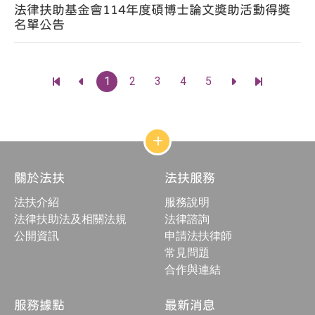
法律扶助基金會114年度碩博士論文獎助活動得獎
名單公告
頁
1
2
3
4
5
前
前
前
前
碼
往
往
往
往
最
上
下
最
前
一
一
後
一
頁
頁
一
頁
頁
網
站
結
關於法扶
法扶服務
構
收
法扶介紹
服務說明
合
按
法律扶助法及相關法規
法律諮詢
鈕
公開資訊
申請法扶律師
常見問題
合作與連結
服務據點
最新消息