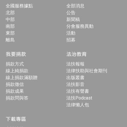
全國服務據點
全部消息
北部
公告
中部
新聞稿
南部
分會服務異動
東部
活動
離島
招募
我要捐款
法治教育
捐款方式
法扶報報
線上純捐款
法律扶助與社會期刊
線上捐款滿額贈
出版叢書
捐款徵信
法扶影音
捐款成果
法扶有聲書
捐款問與答
法扶Podcast
法律懶人包
下載專區