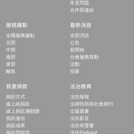
常見問題
合作與連結
服務據點
最新消息
全國服務據點
全部消息
北部
公告
中部
新聞稿
南部
分會服務異動
東部
活動
離島
招募
我要捐款
法治教育
捐款方式
法扶報報
線上純捐款
法律扶助與社會期刊
線上捐款滿額贈
出版叢書
捐款徵信
法扶影音
捐款成果
法扶有聲書
捐款問與答
法扶Podcast