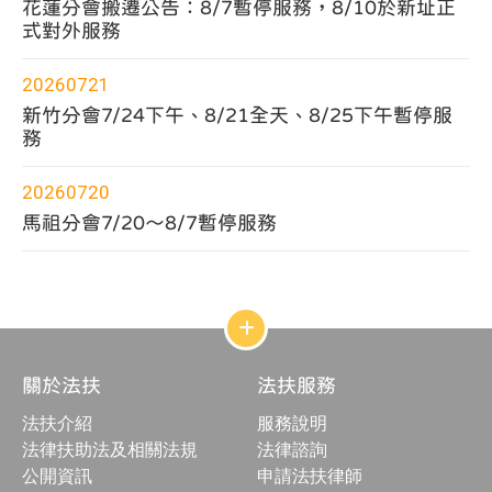
花蓮分會搬遷公告：8/7暫停服務，8/10於新址正
式對外服務
20260721
新竹分會7/24下午、8/21全天、8/25下午暫停服
務
20260720
馬祖分會7/20～8/7暫停服務
網
站
結
關於法扶
法扶服務
構
收
法扶介紹
服務說明
合
按
法律扶助法及相關法規
法律諮詢
鈕
公開資訊
申請法扶律師